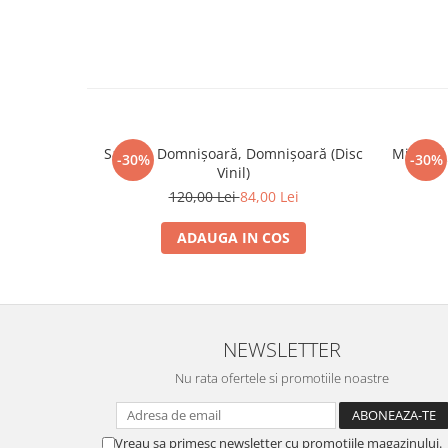
Savoy – Domnișoară, Domnișoară (Disc
Michael 
-30%
-30%
Vinil)
120,00 Lei
84,00 Lei
ADAUGA IN COS
NEWSLETTER
Nu rata ofertele si promotiile noastre
Vreau sa primesc newsletter cu promotiile magazinului.