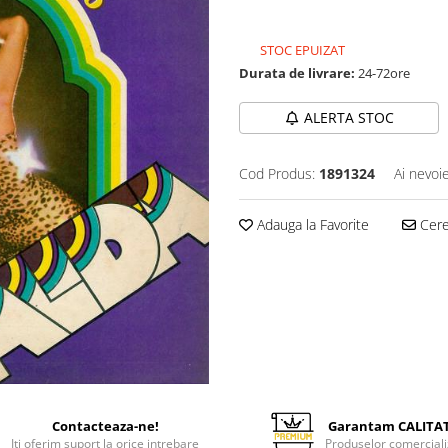
29,99 Lei
STOC EPUIZAT
Durata de livrare:
24-72ore
ALERTA STOC
Cod Produs:
1891324
Ai nevoi
Adauga la Favorite
Cere 
Contacteaza-ne!
Garantam CALITA
Iti oferim suport la orice intrebare
Produselor comerciali