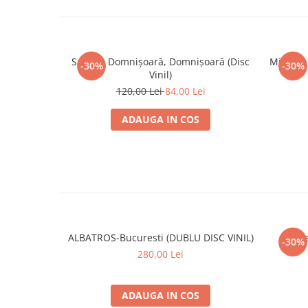
Savoy – Domnișoară, Domnișoară (Disc
Michael 
-30%
-30%
Vinil)
120,00 Lei
84,00 Lei
ADAUGA IN COS
ALBATROS-Bucuresti (DUBLU DISC VINIL)
Șt
-30%
280,00 Lei
ADAUGA IN COS