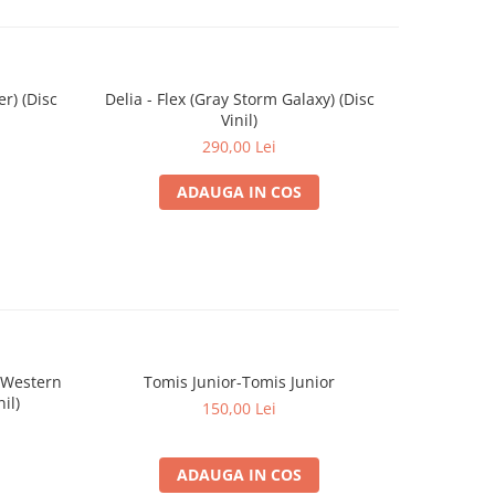
er) (Disc
Delia - Flex (Gray Storm Galaxy) (Disc
Delia - F
Vinil)
290,00 Lei
ADAUGA IN COS
 Western
Tomis Junior-Tomis Junior
Sade - 
nil)
150,00 Lei
ADAUGA IN COS