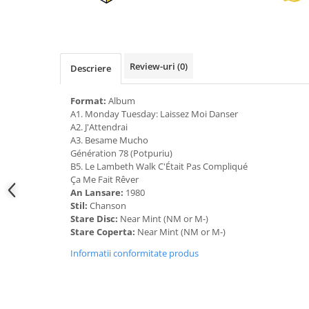
Review-uri
(0)
Descriere
Format:
Album
A1. Monday Tuesday: Laissez Moi Danser
A2. J'Attendrai
A3. Besame Mucho
Génération 78 (Potpuriu)
B5. Le Lambeth Walk C'Était Pas Compliqué
Ça Me Fait Rêver
An Lansare:
1980
Stil:
Chanson
Stare Disc:
Near Mint (NM or M-)
Stare Coperta:
Near Mint (NM or M-)
Informatii conformitate produs