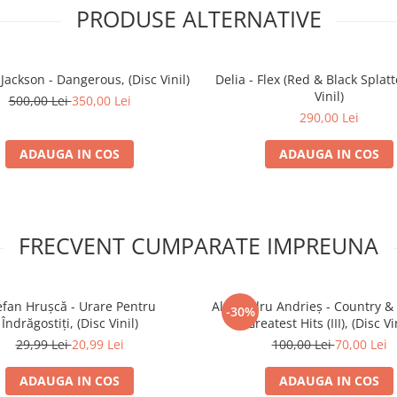
PRODUSE ALTERNATIVE
Jackson - Dangerous, (Disc Vinil)
Delia - Flex (Red & Black Splatt
Vinil)
500,00 Lei
350,00 Lei
290,00 Lei
ADAUGA IN COS
ADAUGA IN COS
FRECVENT CUMPARATE IMPREUNA
efan Hrușcă - Urare Pentru
Alexandru Andrieș - Country &
-30%
Îndrăgostiți, (Disc Vinil)
Greatest Hits (III), (Disc Vi
29,99 Lei
20,99 Lei
100,00 Lei
70,00 Lei
ADAUGA IN COS
ADAUGA IN COS