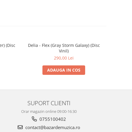
er) (Disc
Delia - Flex (Gray Storm Galaxy) (Disc
Delia - F
Vinil)
290,00 Lei
ADAUGA IN COS
SUPORT CLIENTI
Orar magazin online 09:00-16:30
0755100402
contact@bazardemuzica.ro