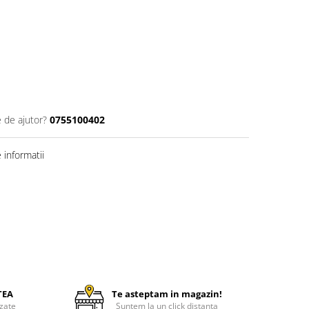
e de ajutor?
0755100402
informatii
TEA
Te asteptam in magazin!
zate
Suntem la un click distanta