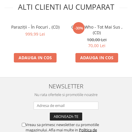
20
Louis
Boy George
3:39
ALTI CLIENTI AU CUMPARAT
Rankin
*–
Written-By –
L.Rankin
*
21
Horace
Nice And Easy
3:33
Andy
–
Written-By [Mis-credited] –
Paraziții - În Focuri , (CD)
Guess Who - Tot Mai Sus ,
-30%
H.Andy
*
(CD)
999,99 Lei
Written-By [Uncredited] –
100,00 Lei
Christine Yarian
,
Freddie
70,00 Lei
Perren
ADAUGA IN COS
ADAUGA IN COS
22
Danger
Lady
4:02
Youth
–
Written-By –
Whitely Byron
*
23
Manifest (9)
–
You Safi
3:06
Written-By –
P.San
*
NEWSLETTER
24
Papa San
–
Good Love
4:04
Nu rata ofertele si promotiile noastre
Written-By –
L.Rankin
*
25
Louis
Hot Me Hot
3:27
Rankin
*–
Written-By –
Lee Perry
26
Bob Marley
–
Small Axe
3:44
Vreau sa primesc newsletter cu promotiile
Written-By –
Bob Marley
magazinului. Afla mai multe in
Politica de