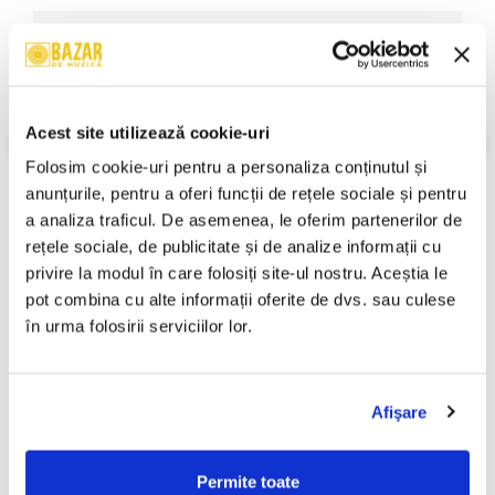
4
Sammy
Youth Man
3:41
Levy
*–
Written-By –
Sammy Levy
*
5
Manifest (9)
–
Ram Dance
2:53
Written-By –
Whitely Byron
*
Acest site utilizează cookie-uri
VEZI MAI MULT
6
Jr.
New Rude Boy
3:34
Stare Disc:
Mint (M)
Folosim cookie-uri pentru a personaliza conținutul și 
Brammer
*–
Written By – Richards
Stare Coperta:
Mint (M)
Written-By –
Brammer
*
anunțurile, pentru a oferi funcții de rețele sociale și pentru 
Informatii conformitate produs
a analiza traficul. De asemenea, le oferim partenerilor de 
7
Bob Marley
–
My Cup
3:35
rețele sociale, de publicitate și de analize informații cu 
Written-By –
Bob Marley
Review-uri
(0)
privire la modul în care folosiți site-ul nostru. Aceștia le 
8
Delroy
Do Them
4:34
pot combina cu alte informații oferite de dvs. sau culese 
Williams
–
Written-By –
Delroy Williams
în urma folosirii serviciilor lor.
9
Junior
LovinYou In The Morning
3:53
PRODUSE ALTERNATIVE
Delgado
–
Written-By –
Junior Delgado
10
Lady Shine
–
Condom
3:50
Afişare
Written-By –
Lady Shine
Best of Reggae, (CD)
Guess Who - Tot Mai Sus ,
-30%
-30%
(CD)
11
Sanchez
49,99 Lei
–
Take These Chains
3:11
Permite toate
Written-By –
Sanchez
100,00 Lei
34,99 Lei