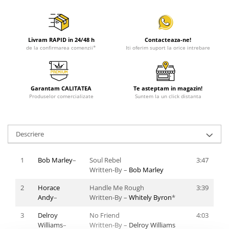
Livram RAPID in 24/48 h
Contacteaza-ne!
de la confirmarea comenzii*
Iti oferim suport la orice intrebare
Garantam CALITATEA
Te asteptam in magazin!
Produselor comercializate
Suntem la un click distanta
Descriere
1
Bob Marley
–
Soul Rebel
3:47
Written-By –
Bob Marley
2
Horace
Handle Me Rough
3:39
Andy
–
Written-By –
Whitely Byron
*
3
Delroy
No Friend
4:03
Williams
–
Written-By –
Delroy Williams