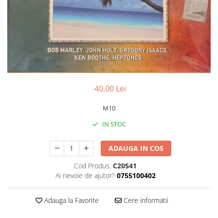
Discuri vinil 7' (mici)
Patriotice
Patriotice
Viniluri Românești
Colecția Electrecord
40,00 Lei
M10
IN STOC
ADAUGA IN COS
Cod Produs:
C20541
Ai nevoie de ajutor?
0755100402
Adauga la Favorite
Cere informatii