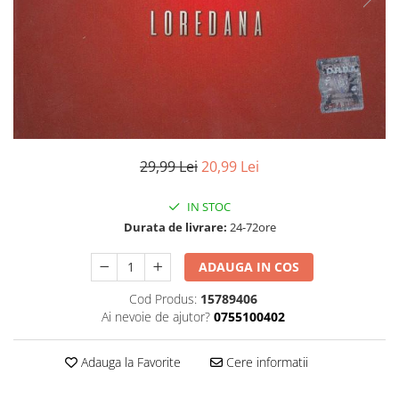
Discuri vinil 7' (mici)
Patriotice
Patriotice
Viniluri Românești
Colecția Electrecord
29,99 Lei
20,99 Lei
IN STOC
Durata de livrare:
24-72ore
ADAUGA IN COS
Cod Produs:
15789406
Ai nevoie de ajutor?
0755100402
Adauga la Favorite
Cere informatii