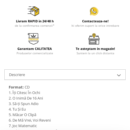
Livram RAPID in 24/48 h
Contacteaza-ne!
de la confirmarea comenzii*
Iti oferim suport la orice intrebare
Garantam CALITATEA
Te asteptam in magazin!
Produselor comercializate
Suntem la un click distanta
Descriere
Format:
CD
1. Îți Citesc În Ochi
2. O Inimă De 16 Ani
3. Să-ți Spun Adio
4. Tu Și Eu
5. Măcar O Clipă
6. De Mă Vrei, Voi Reveni
7. Joc Matematic