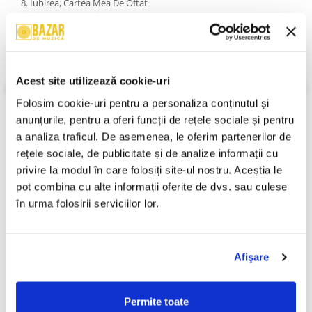
8. Iubirea, Cartea Mea De Oftat
9. Ninsoare De Mai
10. Scrisoare Simplă
11. Un Buchet De Trandafiri
12. Zăpada Palmei Tale
An Lansare:
2017
Acest site utilizează cookie-uri
Stil:
Pop ; Europop
Stare Disc:
Near Mint (NM or M-)
Folosim cookie-uri pentru a personaliza conținutul și 
Stare Coperta:
Near Mint (NM or M-)
anunțurile, pentru a oferi funcții de rețele sociale și pentru 
Informatii conformitate produs
a analiza traficul. De asemenea, le oferim partenerilor de 
rețele sociale, de publicitate și de analize informații cu 
Review-uri
(0)
privire la modul în care folosiți site-ul nostru. Aceștia le 
pot combina cu alte informații oferite de dvs. sau culese 
în urma folosirii serviciilor lor.
PRODUSE ALTERNATIVE
Afişare
Paulina - Nonstop (CD)
Delia - 7 (CD)
50,00 Lei
250,00 Lei
Permite toate