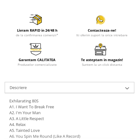
Livram RAPID in 24/48 h
Contacteaza-ne!
de la confirmarea comenzii*
Iti oferim suport la orice intrebare
Garantam CALITATEA
Te asteptam in magazin!
Produselor comercializate
Suntem la un click distanta
Descriere
Exhilarating 80S
A1. I Want To Break Free
A2. I'm Your Man
A3. A Little Respect
A4. Relax
A5. Tainted Love
A6. You Spin Me Round (Like A Record)