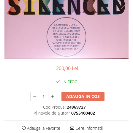
Discuri vinil 7' (mici)
Patriotice
Patriotice
Viniluri Românești
Colecția Electrecord
200,00 Lei
IN STOC
ADAUGA IN COS
Cod Produs:
24969727
Ai nevoie de ajutor?
0755100402
Adauga la Favorite
Cere informatii