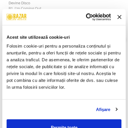
Devine Disco
B1. I'm Coming Out
B2. You Make Me Feel (Mighty Real)
B3. I Will Survive
B4. I'm Every Woman
B5. Flashdance...What A Feeling
B6. Who Do You Think You Are
Acest site utilizează cookie-uri
Incomparable Icons
VEZI MAI MULT
Folosim cookie-uri pentru a personaliza conținutul și 
C1. Cold Heart (Pnau Remix)
Stare Coperta:
Mint (M)
C2. Diamonds
Stare Disc:
Mint (M)
anunțurile, pentru a oferi funcții de rețele sociale și pentru 
C3. Do You Really Want To Hurt Me
a analiza traficul. De asemenea, le oferim partenerilor de 
Informatii conformitate produs
C4. What's Up?
rețele sociale, de publicitate și de analize informații cu 
C5. Son Of A Preacher Man
C6. Gypsys, Tramps & Thieves
Review-uri
(0)
privire la modul în care folosiți site-ul nostru. Aceștia le 
Club Classics
pot combina cu alte informații oferite de dvs. sau culese 
D1. Born This Way
în urma folosirii serviciilor lor.
D2. Comfortably Numb
D3. Can't Get You Out Of My Head
PRODUSE ALTERNATIVE
D4. Dancing On My Own
D5. King
Afişare
D6. Children
Leii Grei 2 (Casetă Audio)
Vița De Vie – În Corzi (Live
Awake) (VINIL)
40,00 Lei
Permite toate