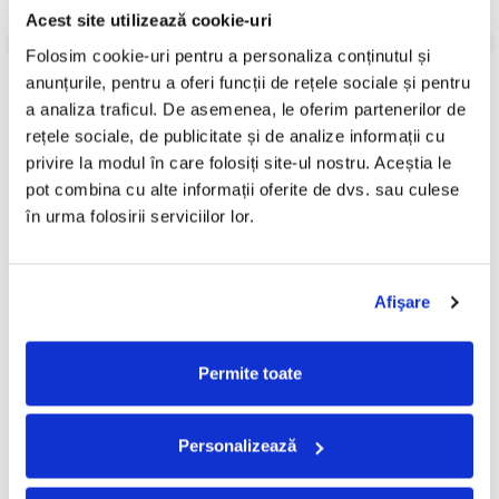
Stare Coperta:
Mint (M)
Acest site utilizează cookie-uri
Stare Disc:
Mint (M)
Folosim cookie-uri pentru a personaliza conținutul și 
Informatii conformitate produs
anunțurile, pentru a oferi funcții de rețele sociale și pentru 
Review-uri
(0)
a analiza traficul. De asemenea, le oferim partenerilor de 
rețele sociale, de publicitate și de analize informații cu 
privire la modul în care folosiți site-ul nostru. Aceștia le 
pot combina cu alte informații oferite de dvs. sau culese 
PRODUSE ALTERNATIVE
în urma folosirii serviciilor lor.
Bad Bunny - Debí Tirar Más
Sade - Diamond Life , (Disc
Afişare
Fotos (Disc Vinil)
Vinil)
250,00 Lei
120,00 Lei
Permite toate
ADAUGA IN COS
ADAUGA IN COS
Personalizează
FRECVENT CUMPARATE