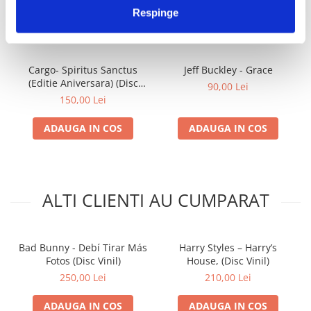
Respinge
IMPREUNA
Cargo- Spiritus Sanctus
Jeff Buckley - Grace
(Editie Aniversara) (Disc
90,00 Lei
Vinil)
150,00 Lei
ADAUGA IN COS
ADAUGA IN COS
ALTI CLIENTI AU CUMPARAT
Bad Bunny - Debí Tirar Más
Harry Styles – Harry’s
Fotos (Disc Vinil)
House, (Disc Vinil)
250,00 Lei
210,00 Lei
ADAUGA IN COS
ADAUGA IN COS