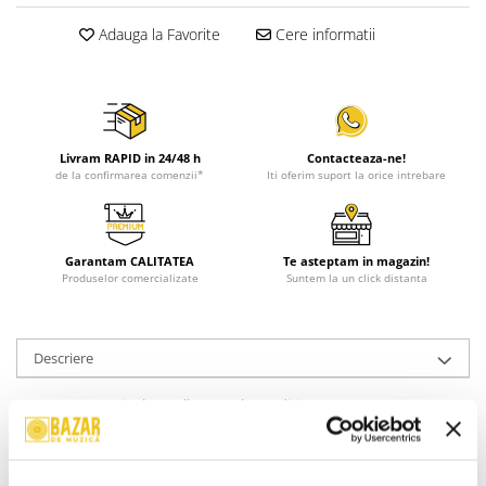
Adauga la Favorite
Cere informatii
Livram RAPID in 24/48 h
Contacteaza-ne!
de la confirmarea comenzii*
Iti oferim suport la orice intrebare
Garantam CALITATEA
Te asteptam in magazin!
Produselor comercializate
Suntem la un click distanta
Descriere
Format:
2 x Vinyl, LP, Album, Deluxe Edition, Repress
An Lansare:
2024
Gen:
Electronic, Pop, Folk, World, & Country
Stil:
Country, Dance-pop