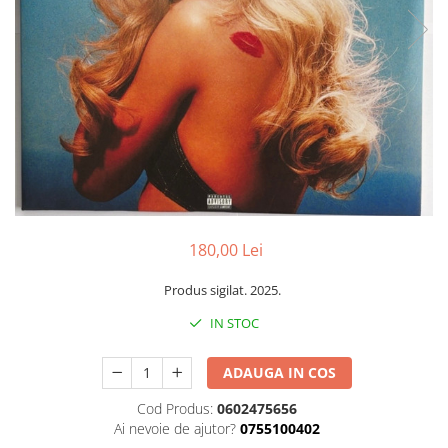
Discuri vinil 7' (mici)
Patriotice
Patriotice
Viniluri Românești
Colecția Electrecord
180,00 Lei
Produs sigilat. 2025.
IN STOC
ADAUGA IN COS
Cod Produs:
0602475656
Ai nevoie de ajutor?
0755100402