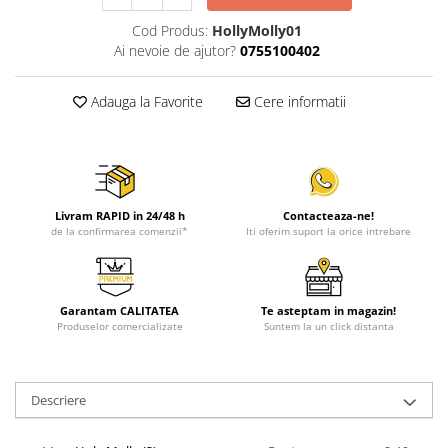
Cod Produs:
HollyMolly01
Ai nevoie de ajutor?
0755100402
Adauga la Favorite
Cere informatii
Livram RAPID in 24/48 h
Contacteaza-ne!
de la confirmarea comenzii*
Iti oferim suport la orice intrebare
Garantam CALITATEA
Te asteptam in magazin!
Produselor comercializate
Suntem la un click distanta
Descriere