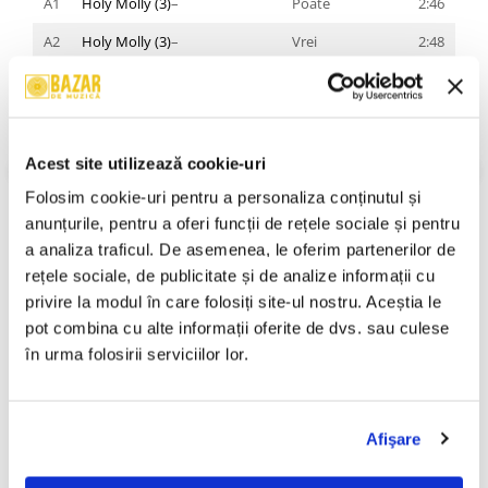
A1
Holy Molly (3)
–
Poate
2:46
A2
Holy Molly (3)
–
Vrei
2:48
A3
Holy Molly (3)
–
Bine rău
2:20
A4
Holy Molly (3)
–
18 ani
2:22
A5
Holy Molly (3)
–
Interludiu
1:49
Acest site utilizează cookie-uri
B1
Deliric
–
Camera mea
3:18
Folosim cookie-uri pentru a personaliza conținutul și 
anunțurile, pentru a oferi funcții de rețele sociale și pentru 
B2
Călinacho
,
Holy Molly (3)
–
Umbra ta
3:14
a analiza traficul. De asemenea, le oferim partenerilor de 
B3
Holy Molly (3)
–
Noi doi și restul
3:03
rețele sociale, de publicitate și de analize informații cu 
VEZI MAI MULT
lumii
privire la modul în care folosiți site-ul nostru. Aceștia le 
Informatii conformitate produs
pot combina cu alte informații oferite de dvs. sau culese 
B4
Satoshi (Vlad Sabajuc)
,
Holy
Rugăciunea ta
2:41
Molly (3)
–
în urma folosirii serviciilor lor.
Review-uri
(0)
B5
Holy Molly (3)
–
PULS
3:32
Afişare
PRODUSE ALTERNATIVE