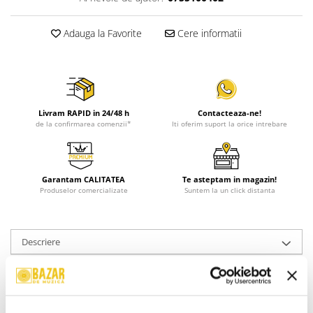
Adauga la Favorite
Cere informatii
Livram RAPID in 24/48 h
Contacteaza-ne!
de la confirmarea comenzii*
Iti oferim suport la orice intrebare
Garantam CALITATEA
Te asteptam in magazin!
Produselor comercializate
Suntem la un click distanta
Descriere
Format:
Vinyl
An Lansare:
2021
Stil:
Folk, World, & Country ; No Style
Stare Disc:
Mint (M)