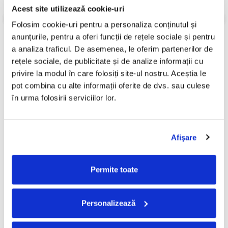
Acest site utilizează cookie-uri
Stare Coperta:
Mint (M)
Informatii conformitate produs
Folosim cookie-uri pentru a personaliza conținutul și 
anunțurile, pentru a oferi funcții de rețele sociale și pentru 
Review-uri
(0)
a analiza traficul. De asemenea, le oferim partenerilor de 
rețele sociale, de publicitate și de analize informații cu 
privire la modul în care folosiți site-ul nostru. Aceștia le 
pot combina cu alte informații oferite de dvs. sau culese 
PRODUSE ALTERNATIVE
în urma folosirii serviciilor lor.
Sade - Love Deluxe, (Disc
Harry Styles – Harry’s
Afişare
Vinil)
House, (Disc Vinil)
140,00 Lei
210,00 Lei
Permite toate
ADAUGA IN COS
ADAUGA IN COS
Personalizează
FRECVENT CUMPARATE