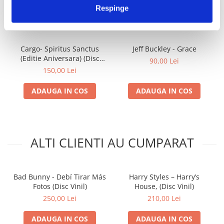
Respinge
IMPREUNA
Cargo- Spiritus Sanctus
Jeff Buckley - Grace
(Editie Aniversara) (Disc
90,00 Lei
Vinil)
150,00 Lei
ADAUGA IN COS
ADAUGA IN COS
ALTI CLIENTI AU CUMPARAT
Bad Bunny - Debí Tirar Más
Harry Styles – Harry’s
Fotos (Disc Vinil)
House, (Disc Vinil)
250,00 Lei
210,00 Lei
ADAUGA IN COS
ADAUGA IN COS