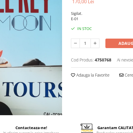
170,00 Lei
Sigilat.
E-01
IN STOC
ADAUG
Cod Produs:
4750768
Ai nevoi
Adauga la Favorite
Cere 
Contacteaza-ne!
Garantam CALITA
Iti oferim suport la orice intrebare
Produselor comerciali