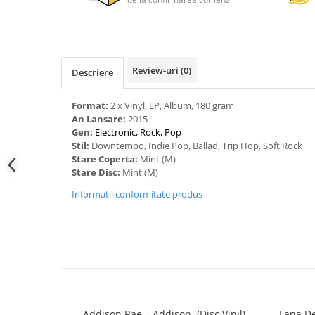
Review-uri
(0)
Descriere
Format:
2 x Vinyl, LP, Album, 180 gram
An Lansare:
2015
Gen:
Electronic, Rock, Pop
Stil:
Downtempo, Indie Pop, Ballad, Trip Hop, Soft Rock
Stare Coperta:
Mint (M)
Stare Disc:
Mint (M)
Informatii conformitate produs
Addison Rae – Addison, (Disc Vinil)
Lana Del