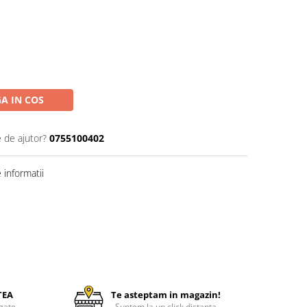
A IN COS
e de ajutor?
0755100402
informatii
TEA
Te asteptam in magazin!
zate
Suntem la un click distanta