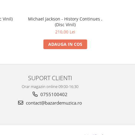
 Vinil)
Michael Jackson - History Continues ,
Malcolm To
(Disc Vinil)
210,00 Lei
ADAUGA IN COS
SUPORT CLIENTI
Orar magazin online 09:00-16:30
0755100402
contact@bazardemuzica.ro