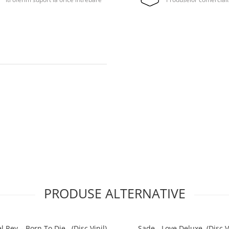
PRODUSE ALTERNATIVE
 Rey – Born To Die , (Disc Vinil)
Sade - Love Deluxe, (Disc Vi