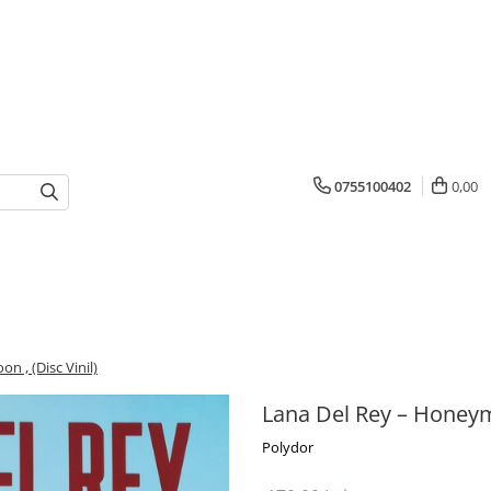
0755100402
0,00
 , (Disc Vinil)
Lana Del Rey – Honeymo
Polydor