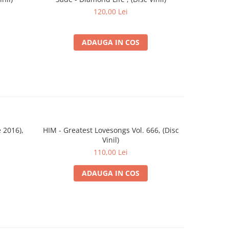
Occ
120,00 Lei
ADAUGA IN COS
 2016),
HIM - Greatest Lovesongs Vol. 666, (Disc
Ozzy 
Vinil)
M
110,00 Lei
ADAUGA IN COS