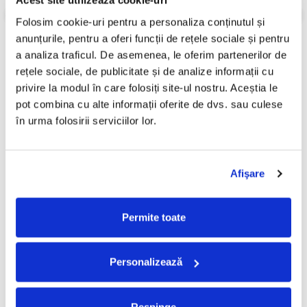
Acest site utilizează cookie-uri
Folosim cookie-uri pentru a personaliza conținutul și 
Review-uri
(0)
anunțurile, pentru a oferi funcții de rețele sociale și pentru 
a analiza traficul. De asemenea, le oferim partenerilor de 
rețele sociale, de publicitate și de analize informații cu 
PRODUSE ALTERNATIVE
privire la modul în care folosiți site-ul nostru. Aceștia le 
pot combina cu alte informații oferite de dvs. sau culese 
în urma folosirii serviciilor lor.
Rosalía - Lux (Disc Vinil)
Death Grips - No Love Deep
Web (Disc Vinil)
250,00 Lei
250,00 Lei
Afişare
ADAUGA IN COS
ADAUGA IN COS
Permite toate
FRECVENT CUMPARATE
Personalizează
IMPREUNA
Respinge