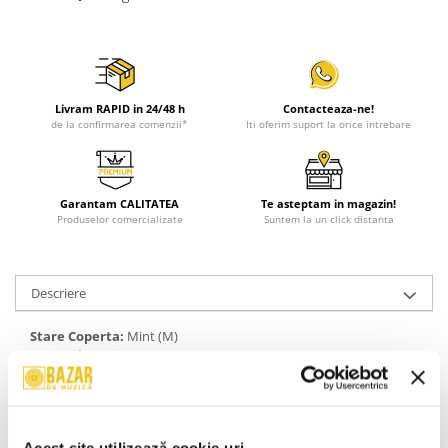
Livram RAPID in 24/48 h
Contacteaza-ne!
de la confirmarea comenzii*
Iti oferim suport la orice intrebare
Garantam CALITATEA
Te asteptam in magazin!
Produselor comercializate
Suntem la un click distanta
Descriere
Stare Coperta:
Mint (M)
Stare Disc:
Mint (M)
Gen:
Electronic, Rock, Funk / Soul, Pop
Stil:
Dance-pop, Electro, Synth-pop, Art Rock, Nu-Disco, Ballad
An Lansare:
2025
Informatii conformitate produs