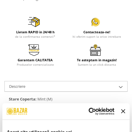
Livram RAPID in 24/48 h
Contacteaza-ne!
de la confirmarea comenzii*
Iti oferim suport la orice intrebare
Garantam CALITATEA
Te asteptam in magazin!
Produselor comercializate
Suntem la un click distanta
Descriere
Stare Coperta:
Mint (M)
Stare Disc:
Mint (M)
Gen:
Electronic, Rock, Funk / Soul, Pop
Stil:
Dance-pop, Electro, Synth-pop, Art Rock, Nu-Disco, Ballad
An Lansare:
2025
Informatii conformitate produs