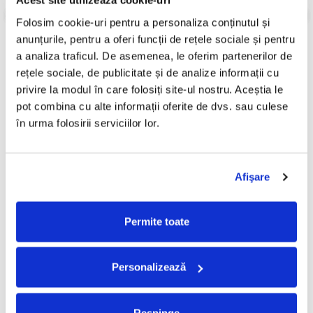
Acest site utilizează cookie-uri
Folosim cookie-uri pentru a personaliza conținutul și 
Review-uri
(0)
anunțurile, pentru a oferi funcții de rețele sociale și pentru 
a analiza traficul. De asemenea, le oferim partenerilor de 
rețele sociale, de publicitate și de analize informații cu 
PRODUSE ALTERNATIVE
privire la modul în care folosiți site-ul nostru. Aceștia le 
pot combina cu alte informații oferite de dvs. sau culese 
în urma folosirii serviciilor lor.
Rosalía - Lux (Disc Vinil)
Death Grips - No Love Deep
Web (Disc Vinil)
250,00 Lei
250,00 Lei
Afişare
ADAUGA IN COS
ADAUGA IN COS
Permite toate
FRECVENT CUMPARATE
Personalizează
IMPREUNA
Respinge