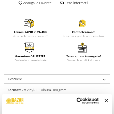
Adauga la Favorite
Cere informatii
Livram RAPID in 24/48 h
Contacteaza-ne!
de la confirmarea comenzii*
Iti oferim suport la orice intrebare
Garantam CALITATEA
Te asteptam in magazin!
Produselor comercializate
Suntem la un click distanta
Descriere
Format:
2 x Vinyl, LP, Album, 180 gram
An Lansare:
2011
Gen:
Electronic, Pop
Stil:
Synth-pop
Stare Coperta:
Mint (M)