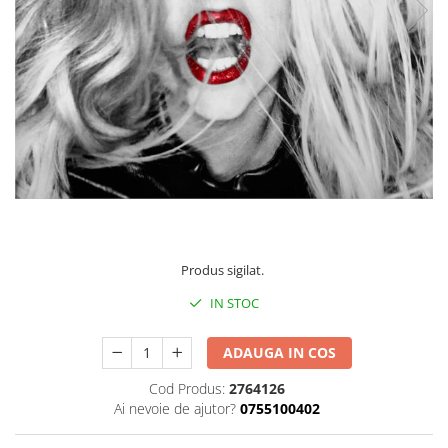
Discuri vinil 7' (mici)
Patriotice
Patriotice
Viniluri Românești
Colecția Electrecord
170,00 Lei
Produs sigilat.
IN STOC
ADAUGA IN COS
Cod Produs:
2764126
Ai nevoie de ajutor?
0755100402