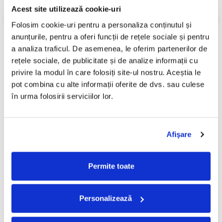
Stare Disc:
Mint (M)
Acest site utilizează cookie-uri
Informatii conformitate produs
Folosim cookie-uri pentru a personaliza conținutul și 
anunțurile, pentru a oferi funcții de rețele sociale și pentru 
Review-uri
(0)
a analiza traficul. De asemenea, le oferim partenerilor de 
rețele sociale, de publicitate și de analize informații cu 
privire la modul în care folosiți site-ul nostru. Aceștia le 
PRODUSE ALTERNATIVE
pot combina cu alte informații oferite de dvs. sau culese 
în urma folosirii serviciilor lor.
Billie Eilish – Happier Than
Bad Bunny - Debí Tirar Más
Ever , (Disc Vinil)
Fotos (Disc Vinil)
Afişare
140,00 Lei
250,00 Lei
ADAUGA IN COS
ADAUGA IN COS
Permite toate
Personalizează
FRECVENT CUMPARATE