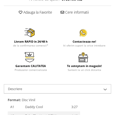
Adauga la Favorite
Cere informatii
Livram RAPID in 24/48 h
Contacteaza-ne!
de la confirmarea comenzii*
Iti oferim suport la orice intrebare
Garantam CALITATEA
Te asteptam in magazin!
Produselor comercializate
Suntem la un click distanta
Descriere
Format:
Disc Vinil
A1
Daddy Cool
3:27