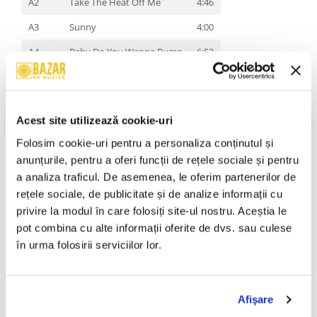
A2
Take The Heat Off Me
4:46
A3
Sunny
4:00
A4
Baby Do You Wanna Bump
6:53
B1
No Woman No Cry
5:00
B2
Fever
4:05
Acest site utilizează cookie-uri
B3
Got A Man On My Mind
3:24
Folosim cookie-uri pentru a personaliza conținutul și 
B4
Lovin' Or Leavin'
4:30
anunțurile, pentru a oferi funcții de rețele sociale și pentru 
VEZI MAI MULT
An Lansare:
2017
a analiza traficul. De asemenea, le oferim partenerilor de 
Stil:
Funk / Soul ; Disco
rețele sociale, de publicitate și de analize informații cu 
Stare Disc:
Mint (M)
privire la modul în care folosiți site-ul nostru. Aceștia le 
Stare Coperta:
Mint (M)
pot combina cu alte informații oferite de dvs. sau culese 
Informatii conformitate produs
în urma folosirii serviciilor lor.
Review-uri
(0)
Afişare