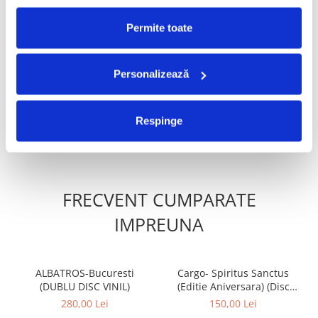
PRODUSE ALTERNATIVE
Permite toate
Boney M. - Oceans Of
Harry Styles – Harry’s
Personalizează
Fantasy , (Disc Vinil)
House, (Disc Vinil)
80,00 Lei
210,00 Lei
Respinge
ADAUGA IN COS
ADAUGA IN COS
FRECVENT CUMPARATE
IMPREUNA
ALBATROS-Bucuresti
Cargo- Spiritus Sanctus
(DUBLU DISC VINIL)
(Editie Aniversara) (Disc
Vinil)
280,00 Lei
150,00 Lei