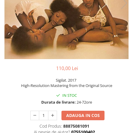
Discuri vinil 7' (mici)
Patriotice
Patriotice
Viniluri Românești
Colecția Electrecord
110,00 Lei
Sigilat. 2017
High-Resolution Mastering from the Original Source
IN STOC
Durata de livrare:
24-72ore
ADAUGA IN COS
Cod Produs:
88875081091
Ai nevoie de ajutor?
0755100402