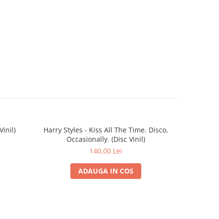
inil)
Harry Styles - Kiss All The Time. Disco,
Alex
Occasionally. (Disc Vinil)
(Transparen
140,00 Lei
ADAUGA IN COS