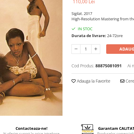
110,00 Lei
Sigilat. 2017
High-Resolution Mastering from the
IN STOC
Durata de livrare:
24-72ore
ADAUG
Cod Produs:
88875081091
Ai 
Adauga la Favorite
Cere 
Contacteaza-ne!
Garantam CALITA
Iti oferim suport la orice intrebare
Produselor comerciali