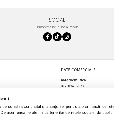
SOCIAL
Urmareste-ne in social media
DATE COMERCIALE
bazardemuzica
J40/20848/2023
49060668
Strada Doctor Louis Pasteur
ie-uri
65
personaliza conținutul și anunțurile, pentru a oferi funcții de rețe
Bucharest, București
. De asemenea, le oferim partenerilor de rețele sociale, de publicit
Telefon Magazin online si