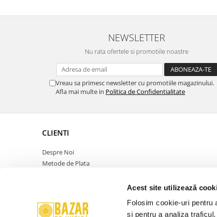
NEWSLETTER
Nu rata ofertele si promotiile noastre
Vreau sa primesc newsletter cu promotiile magazinului.
Afla mai multe in
Politica de Confidentialitate
CLIENTI
Despre Noi
Metode de Plata
Politica de Retur
Politica de Confidentialitate
Acest site utilizează cook
Politica Cookies
Folosim cookie-uri pentru a 
Termeni si Conditii
și pentru a analiza traficul