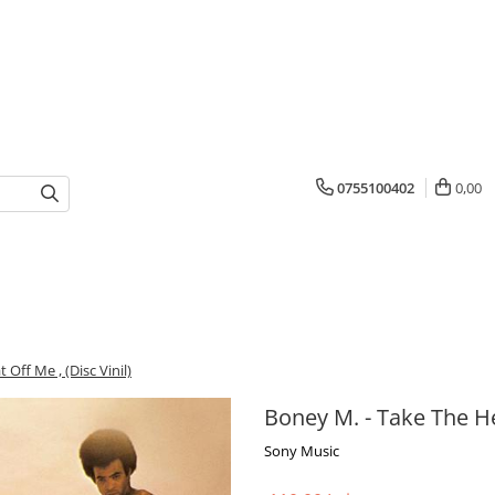
0755100402
0,00
Off Me , (Disc Vinil)
Boney M. - Take The Hea
Sony Music