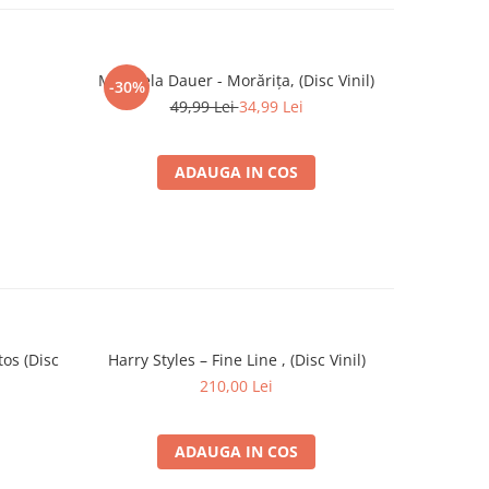
Mirabela Dauer - Morărița, (Disc Vinil)
Pink Floy
-30%
49,99 Lei
34,99 Lei
ADAUGA IN COS
os (Disc
Harry Styles – Fine Line , (Disc Vinil)
Michael J
210,00 Lei
ADAUGA IN COS