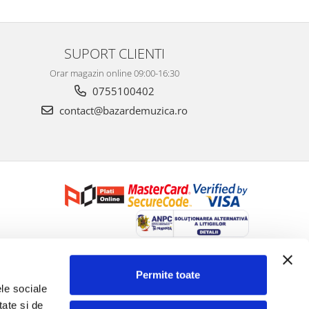
SUPORT CLIENTI
Orar magazin online 09:00-16:30
0755100402
contact@bazardemuzica.ro
Creat cu ❤ și cu 🧠 de Dan Trifan iar
Platforma E-commerce by
Gomag
Permite toate
le sociale 
ate și de 