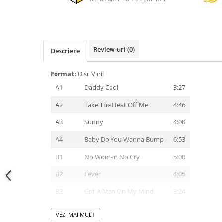
Review-uri
(0)
Descriere
Format:
Disc Vinil
A1
Daddy Cool
3:27
A2
Take The Heat Off Me
4:46
A3
Sunny
4:00
A4
Baby Do You Wanna Bump
6:53
B1
No Woman No Cry
5:00
B2
Fever
4:05
B3
Got A Man On My Mind
3:24
B4
Lovin' Or Leavin'
4:30
VEZI MAI MULT