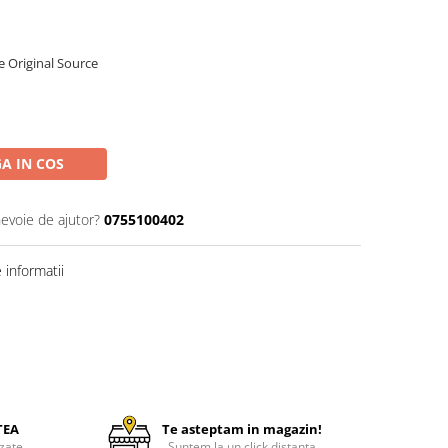
 Original Source
A IN COS
nevoie de ajutor?
0755100402
informatii
TEA
Te asteptam in magazin!
zate
Suntem la un click distanta