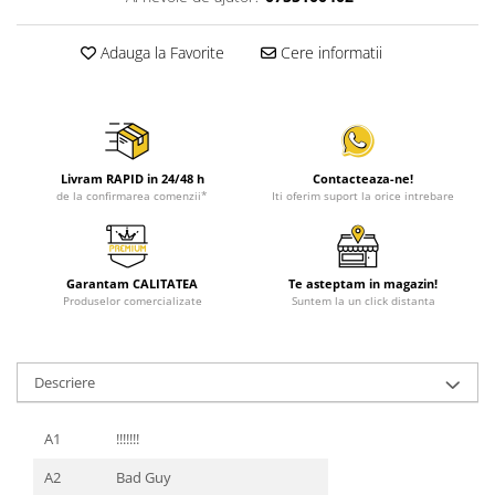
Adauga la Favorite
Cere informatii
Livram RAPID in 24/48 h
Contacteaza-ne!
de la confirmarea comenzii*
Iti oferim suport la orice intrebare
Garantam CALITATEA
Te asteptam in magazin!
Produselor comercializate
Suntem la un click distanta
Descriere
A1
!!!!!!!
A2
Bad Guy