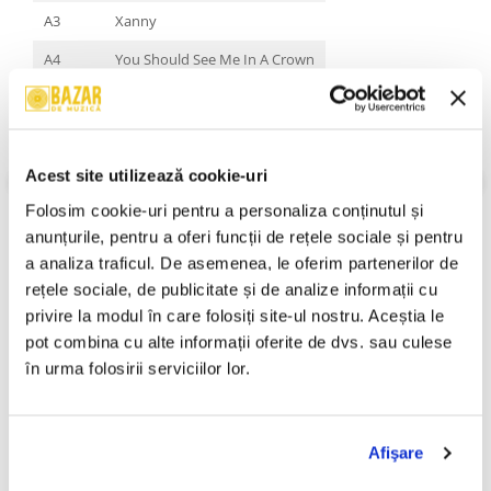
A3
Xanny
A4
You Should See Me In A Crown
A5
All The Good Girls Go To Hell
A6
Wish You Were Gay
A7
When The Party's Over
Acest site utilizează cookie-uri
Folosim cookie-uri pentru a personaliza conținutul și 
B8
8
VEZI MAI MULT
anunțurile, pentru a oferi funcții de rețele sociale și pentru 
Stare Coperta:
Mint
B9
My Strange Addiction
a analiza traficul. De asemenea, le oferim partenerilor de 
Stare Disc:
Mint
rețele sociale, de publicitate și de analize informații cu 
B10
Bury A Friend
Gen:
Electronic, Pop
Stil:
Indie Pop, Alt-Pop
privire la modul în care folosiți site-ul nostru. Aceștia le 
B11
Ilomilo
An Lansare:
2019
pot combina cu alte informații oferite de dvs. sau culese 
B12
Listen Before I Go
Informatii conformitate produs
în urma folosirii serviciilor lor.
B13
I Love You
Review-uri
(0)
B14
Goodbye
Afişare