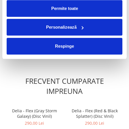
PRODUSE ALTERNATIVE
Permite toate
Bad Bunny - Debí Tirar Más
Charli XCX - Music, Fashion,
Personalizează
Fotos (Disc Vinil)
Film (Disc Vinil)
250,00 Lei
170,00 Lei
Respinge
ADAUGA IN COS
ADAUGA IN COS
FRECVENT CUMPARATE
IMPREUNA
Delia - Flex (Gray Storm
Delia - Flex (Red & Black
Galaxy) (Disc Vinil)
Splatter) (Disc Vinil)
290,00 Lei
290,00 Lei