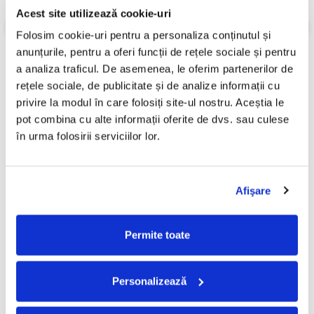
Stare Disc:
Mint (M)
Acest site utilizează cookie-uri
Informatii conformitate produs
Folosim cookie-uri pentru a personaliza conținutul și 
anunțurile, pentru a oferi funcții de rețele sociale și pentru 
Review-uri
(0)
a analiza traficul. De asemenea, le oferim partenerilor de 
rețele sociale, de publicitate și de analize informații cu 
privire la modul în care folosiți site-ul nostru. Aceștia le 
PRODUSE ALTERNATIVE
pot combina cu alte informații oferite de dvs. sau culese 
în urma folosirii serviciilor lor.
Billie Eilish – Happier Than
Tate McRae – So Close To
Ever , (Disc Vinil)
What, (Disc Vinil)
Afişare
140,00 Lei
120,00 Lei
ADAUGA IN COS
ADAUGA IN COS
Permite toate
Personalizează
FRECVENT CUMPARATE