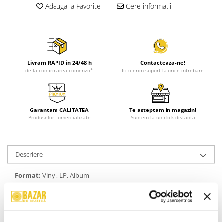
Adauga la Favorite
Cere informatii
Livram RAPID in 24/48 h
Contacteaza-ne!
de la confirmarea comenzii*
Iti oferim suport la orice intrebare
Garantam CALITATEA
Te asteptam in magazin!
Produselor comercializate
Suntem la un click distanta
Descriere
Format:
Vinyl, LP, Album
An Lansare:
2024
Gen:
Electronic, Pop
Stil:
Indie Pop
Stare Coperta:
Mint (M)