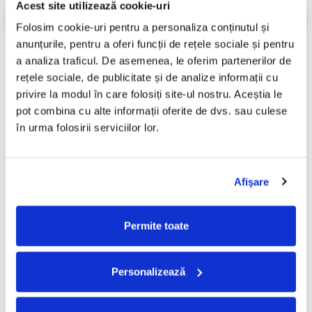
Acest site utilizează cookie-uri
Informatii conformitate produs
Folosim cookie-uri pentru a personaliza conținutul și 
anunțurile, pentru a oferi funcții de rețele sociale și pentru 
Review-uri
(0)
a analiza traficul. De asemenea, le oferim partenerilor de 
rețele sociale, de publicitate și de analize informații cu 
privire la modul în care folosiți site-ul nostru. Aceștia le 
pot combina cu alte informații oferite de dvs. sau culese 
PRODUSE ALTERNATIVE
în urma folosirii serviciilor lor.
Sade - Love Deluxe, (Disc
Sade - Diamond Life , (Disc
Vinil)
Vinil)
Afişare
140,00 Lei
120,00 Lei
ADAUGA IN COS
ADAUGA IN COS
Permite toate
Personalizează
FRECVENT CUMPARATE