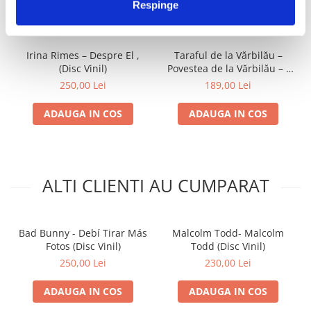
IMPREUNA
Respinge
Irina Rimes – Despre El ,
Taraful de la Vărbilău –
(Disc Vinil)
Povestea de la Vărbilău – -
Electrecord, (Disc Vinil)
250,00 Lei
189,00 Lei
ADAUGA IN COS
ADAUGA IN COS
ALTI CLIENTI AU CUMPARAT
Bad Bunny - Debí Tirar Más
Malcolm Todd- Malcolm
Fotos (Disc Vinil)
Todd (Disc Vinil)
250,00 Lei
230,00 Lei
ADAUGA IN COS
ADAUGA IN COS