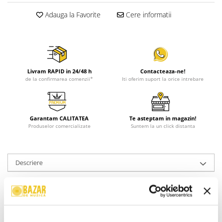
Adauga la Favorite
Cere informatii
Livram RAPID in 24/48 h
Contacteaza-ne!
de la confirmarea comenzii*
Iti oferim suport la orice intrebare
Garantam CALITATEA
Te asteptam in magazin!
Produselor comercializate
Suntem la un click distanta
Descriere
Format:
2 x Vinyl, LP, Album, Stereo
An Lansare:
2021
Stil:
Soul, Piano Blues,Pop
Stare Coperta:
Mint (M)
Stare Disc:
Mint (M)