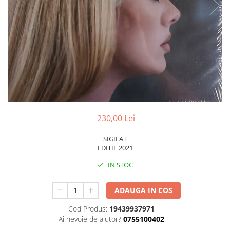
Discuri vinil 7' (mici)
Patriotice
Patriotice
Viniluri Românești
Colecția Electrecord
230,00 Lei
SIGILAT
EDITIE 2021
IN STOC
ADAUGA IN COS
Cod Produs:
19439937971
Ai nevoie de ajutor?
0755100402