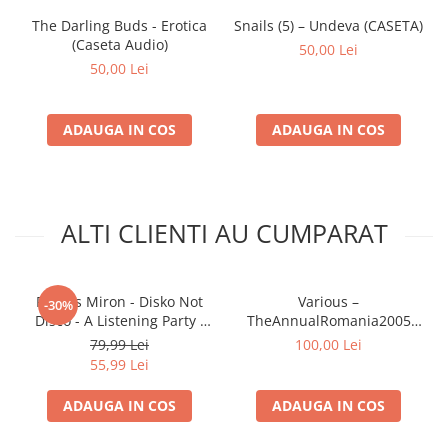
This Club Mix)
The Darling Buds - Erotica
Snails (5) – Undeva (CASETA)
(Caseta Audio)
B15
Cloud 99
–
Fairytale
50,00 Lei
50,00 Lei
B16
Danzel
–
Put Your Hands Up In
The Air!
ADAUGA IN COS
ADAUGA IN COS
ALTI CLIENTI AU CUMPARAT
Remus Miron - Disko Not
Various –
-30%
Disco - A Listening Party ,
TheAnnualRomania2005
(Casetă Audio)
(CASETA)
79,99 Lei
100,00 Lei
55,99 Lei
ADAUGA IN COS
ADAUGA IN COS