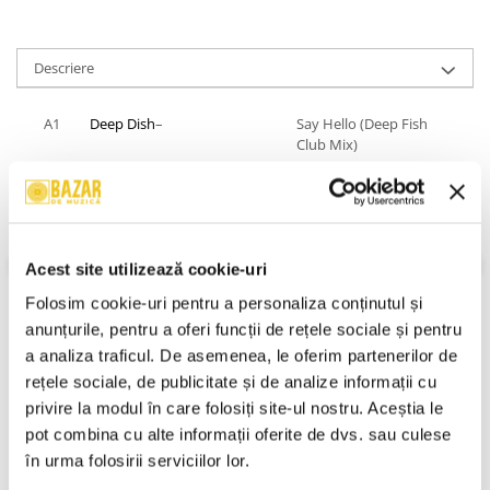
Descriere
A1
Deep Dish
–
Say Hello (Deep Fish
Club Mix)
A2
Cabin Crew
–
Star To Fall (Uniting
Nations Remix)
A3
Les Rythmes Digitales
–
Jacques Your Body
(Make Me Sweat 2005)
Acest site utilizează cookie-uri
A4
Lee Cabrera
* Feat.
Mim
*–
I Watch You (Steve
Folosim cookie-uri pentru a personaliza conținutul și 
Mac 4 Da Headz
anunțurile, pentru a oferi funcții de rețele sociale și pentru 
Remix)
a analiza traficul. De asemenea, le oferim partenerilor de 
A5
Coburn
–
We Interrupt This
rețele sociale, de publicitate și de analize informații cu 
Programme
VEZI MAI MULT
privire la modul în care folosiți site-ul nostru. Aceștia le 
(Interrupted Vocal
pot combina cu alte informații oferite de dvs. sau culese 
Informatii conformitate produs
Mix)
în urma folosirii serviciilor lor.
A6
The Egg
–
Walking Away
Review-uri
(0)