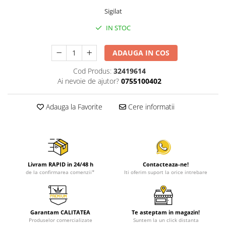
Sigilat
IN STOC
ADAUGA IN COS
Cod Produs:
32419614
Ai nevoie de ajutor?
0755100402
Adauga la Favorite
Cere informatii
Livram RAPID in 24/48 h
Contacteaza-ne!
de la confirmarea comenzii*
Iti oferim suport la orice intrebare
Garantam CALITATEA
Te asteptam in magazin!
Produselor comercializate
Suntem la un click distanta