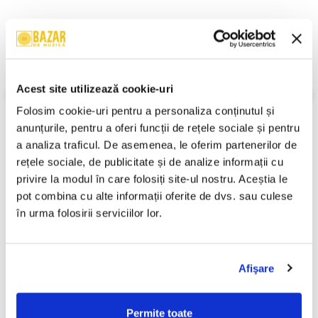
Review-uri
(0)
Acest site utilizează cookie-uri
Daca doresti sa iti exprimi parerea despre acest produs
Folosim cookie-uri pentru a personaliza conținutul și 
poti adauga un review.
anunțurile, pentru a oferi funcții de rețele sociale și pentru 
SCRIE UN REVIEW
a analiza traficul. De asemenea, le oferim partenerilor de 
rețele sociale, de publicitate și de analize informații cu 
privire la modul în care folosiți site-ul nostru. Aceștia le 
pot combina cu alte informații oferite de dvs. sau culese 
în urma folosirii serviciilor lor.
PRODUSE ALTERNATIVE
Afişare
Various – Clubber's Guide
Various – Electro House
2006 Romania (CASETA)
(Caseta Audio)
Permite toate