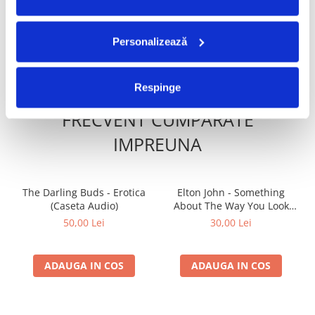
50,00 Lei
49,99 Lei
Personalizează
ADAUGA IN COS
ADAUGA IN COS
Respinge
FRECVENT CUMPARATE
IMPREUNA
The Darling Buds - Erotica
Elton John - Something
(Caseta Audio)
About The Way You Look
Tonight / Candle In The
50,00 Lei
30,00 Lei
Wind 1997 (Caseta Audio)
ADAUGA IN COS
ADAUGA IN COS