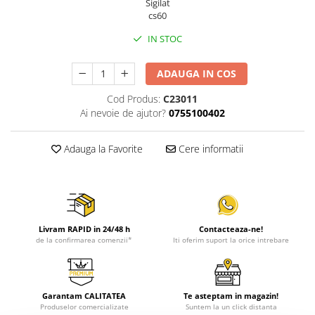
Sigilat
cs60
IN STOC
ADAUGA IN COS
Cod Produs:
C23011
Ai nevoie de ajutor?
0755100402
Adauga la Favorite
Cere informatii
Livram RAPID in 24/48 h
Contacteaza-ne!
de la confirmarea comenzii*
Iti oferim suport la orice intrebare
Garantam CALITATEA
Te asteptam in magazin!
Produselor comercializate
Suntem la un click distanta