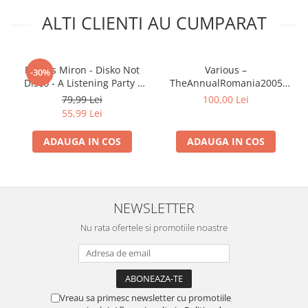
ALTI CLIENTI AU CUMPARAT
Remus Miron - Disko Not
Various –
-30%
Disco - A Listening Party ,
TheAnnualRomania2005
(Casetă Audio)
(CASETA)
79,99 Lei
100,00 Lei
55,99 Lei
ADAUGA IN COS
ADAUGA IN COS
NEWSLETTER
Nu rata ofertele si promotiile noastre
Vreau sa primesc newsletter cu promotiile