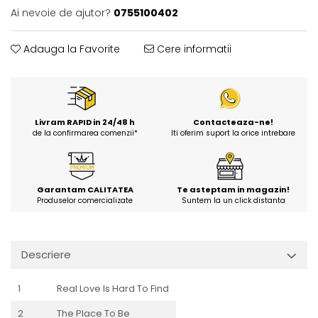
Ai nevoie de ajutor?
0755100402
Adauga la Favorite
Cere informatii
Livram RAPID in 24/48 h
Contacteaza-ne!
de la confirmarea comenzii*
Iti oferim suport la orice intrebare
Garantam CALITATEA
Te asteptam in magazin!
Produselor comercializate
Suntem la un click distanta
Descriere
1
Real Love Is Hard To Find
2
The Place To Be