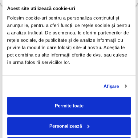
Acest site utilizează cookie-uri
Folosim cookie-uri pentru a personaliza conținutul și 
anunțurile, pentru a oferi funcții de rețele sociale și pentru 
a analiza traficul. De asemenea, le oferim partenerilor de 
rețele sociale, de publicitate și de analize informații cu 
privire la modul în care folosiți site-ul nostru. Aceștia le 
pot combina cu alte informații oferite de dvs. sau culese 
în urma folosirii serviciilor lor.
Afişare
ZOB - GREATEST (H)TITS
SLOWDIVE- SOUVLAKI,
A
Permite toate
(DISC VINIL)
(DISC VINIL)
B
H
C
189,99 Lei
100,00 Lei
1
V
Personalizează
ADAUGA IN COS
ADAUGA IN COS