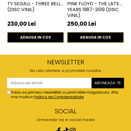
TY SEGALL - THREE BELLS
PINK FLOYD - THE LATER
J
(DISC VINIL)
YEARS 1987-2019 (DISC
(
VINIL)
230,00 Lei
250,00 Lei
3
ADAUGA IN COS
ADAUGA IN COS
NEWSLETTER
Nu rata ofertele si promotiile noastre
Vreau sa primesc newsletter cu promotiile magazinului. Afla
mai multe in
Politica de Confidentialitate
SOCIAL
Urmareste-ne in social media