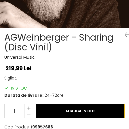
Discuri vinil 7' (mici)
Patriotice
Patriotice
Viniluri Românești
Colecția Electrecord
AGWeinberger - Sharing
(Disc Vinil)
Universal Music
219,99 Lei
Sigilat.
IN STOC
Durata de livrare:
24-72ore
ADAUGA IN COS
Cod Produs:
199957688