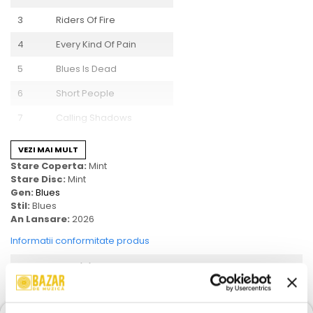
3
Riders Of Fire
4
Every Kind Of Pain
5
Blues Is Dead
6
Short People
7
Calling Shadows
8
Free Forever
VEZI MAI MULT
Stare Coperta:
Mint
9
Money People
Stare Disc:
Mint
10
Waste Your Love
Gen:
Blues
Stil:
Blues
11
Soul Rolling Slow
An Lansare:
2026
12
Crazy
Informatii conformitate produs
Review-uri
(0)