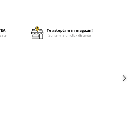
TEA
Te asteptam in magazin!
zate
Suntem la un click distanta