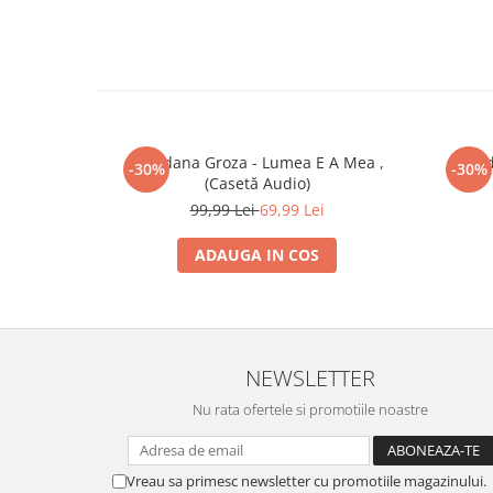
Loredana Groza - Lumea E A Mea ,
Verd
-30%
-30%
(Casetă Audio)
99,99 Lei
69,99 Lei
ADAUGA IN COS
NEWSLETTER
Nu rata ofertele si promotiile noastre
Vreau sa primesc newsletter cu promotiile magazinului.