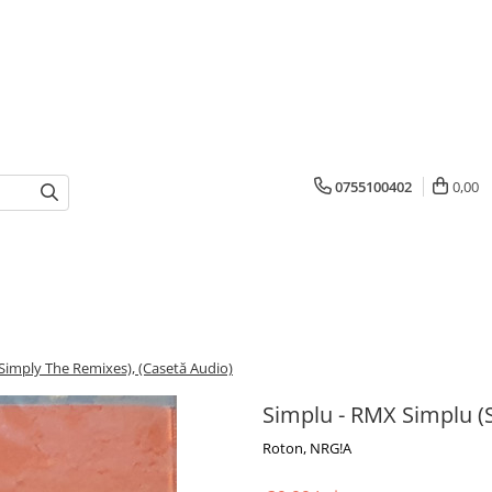
0755100402
0,00
Simply The Remixes), (Casetă Audio)
Simplu - RMX Simplu (
Roton, NRG!A