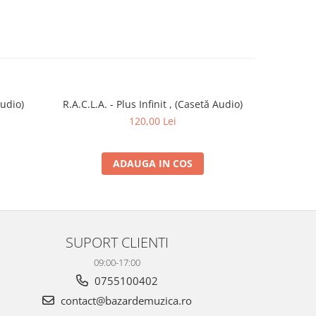
Audio)
R.A.C.L.A. - Plus Infinit , (Casetă Audio)
Morometzii
120,00 Lei
ADAUGA IN COS
SUPORT CLIENTI
09:00-17:00
0755100402
contact@bazardemuzica.ro