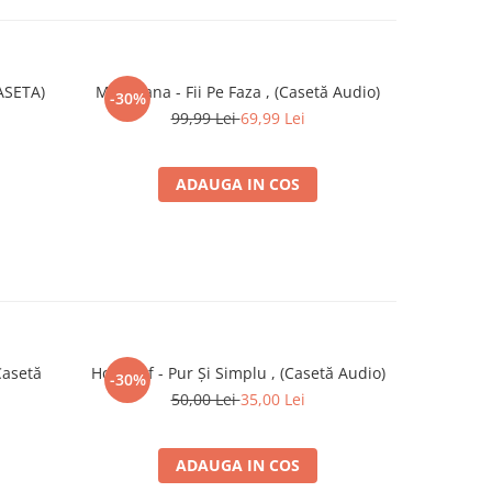
CASETA)
Marijuana - Fii Pe Faza , (Casetă Audio)
Morometzi
-30%
-30%
99,99 Lei
69,99 Lei
ADAUGA IN COS
Casetă
Holograf - Pur Și Simplu , (Casetă Audio)
Various – 
-30%
50,00 Lei
35,00 Lei
ADAUGA IN COS