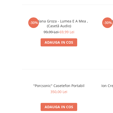
Loredana Groza - Lumea E A Mea ,
Verd
-30%
-30%
(Casetă Audio)
99,99 Lei
69,99 Lei
ADAUGA IN COS
"Porcsonic" Casetefon Portabil
Ion Cre
350,00 Lei
ADAUGA IN COS