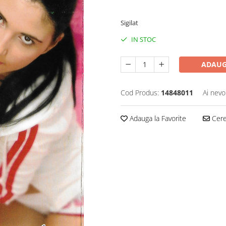
50,00 Lei
Sigilat
IN STOC
ADAUG
Cod Produs:
14848011
Ai nevo
Adauga la Favorite
Cere 