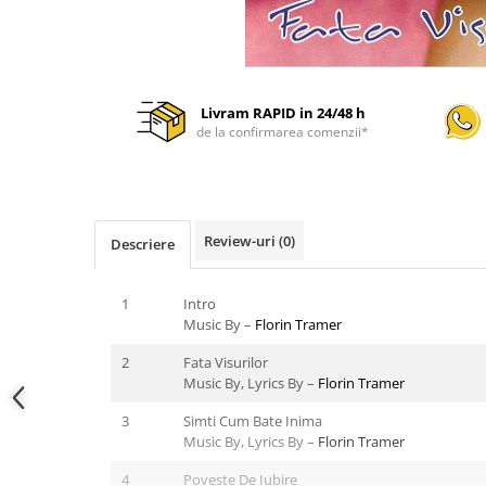
Livram RAPID in 24/48 h
de la confirmarea comenzii*
Review-uri
(0)
Descriere
1
Intro
Music By –
Florin Tramer
2
Fata Visurilor
Music By, Lyrics By –
Florin Tramer
3
Simti Cum Bate Inima
Music By, Lyrics By –
Florin Tramer
4
Poveste De Iubire