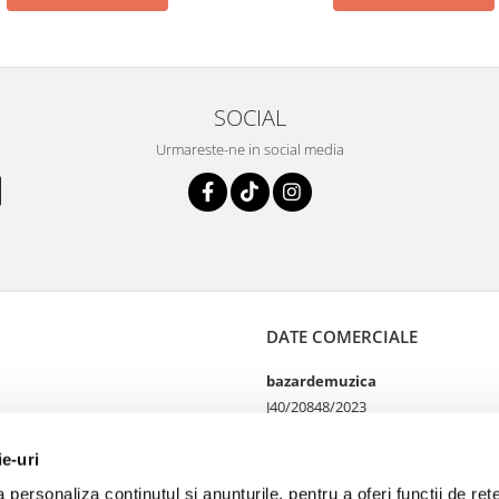
SOCIAL
Urmareste-ne in social media
DATE COMERCIALE
bazardemuzica
J40/20848/2023
49060668
Strada Doctor Louis Pasteur
ie-uri
65
personaliza conținutul și anunțurile, pentru a oferi funcții de rețe