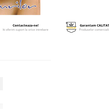
Contacteaza-ne!
Garantam CALITA
Iti oferim suport la orice intrebare
Produselor comerciali