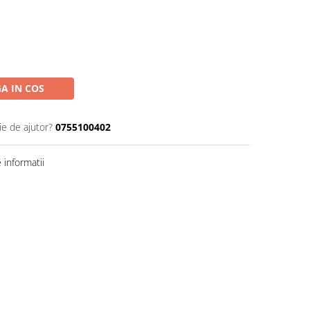
A IN COS
ie de ajutor?
0755100402
informatii