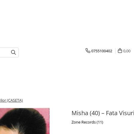
0755100402
0,00
rilor (CASETA)
Misha (40) – Fata Visur
Zone Records (11)