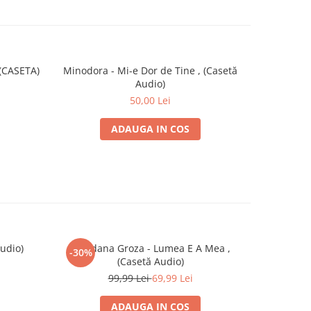
 (CASETA)
Minodora - Mi-e Dor de Tine , (Casetă
Genius - V
Audio)
50,00 Lei
ADAUGA IN COS
Audio)
Loredana Groza - Lumea E A Mea ,
Verdikt
-30%
-30%
(Casetă Audio)
99,99 Lei
69,99 Lei
ADAUGA IN COS