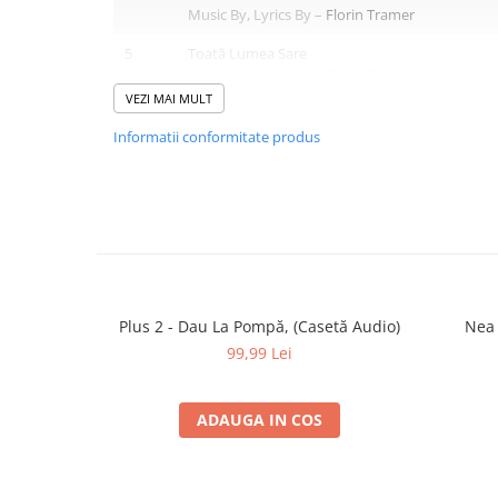
Music By, Lyrics By –
Florin Tramer
5
Toatā Lumea Sare
Music By, Lyrics By –
Florin Tramer
VEZI MAI MULT
6
Am Crezut În Tine
Lyrics By –
Filip Stanciu
Informatii conformitate produs
Music By –
Filip Stanciu
,
Florin Tramer
7
Stii...
Music By, Lyrics By –
Filip Stanciu
,
Florin Trame
8
Sā-ti Arāt Dragostea
Music By, Lyrics By –
Marius Moga
9
Te Crezi Cool
Plus 2 - Dau La Pompă, (Casetă Audio)
Nea 
Music By, Lyrics By –
Florin Tramer
99,99 Lei
10
Poveste De Iubire (Remix)
Music By, Lyrics By –
Florin Tramer
ADAUGA IN COS
11
Esti Al Meu
Music By, Lyrics By –
Florin Tramer
12
Fata Visurilor (Remix)