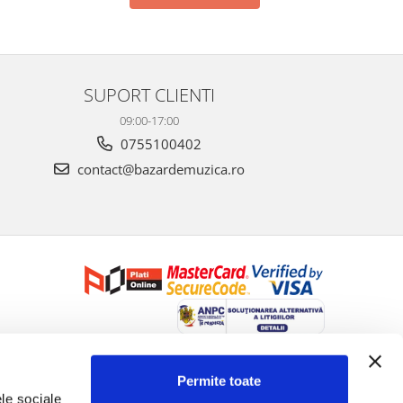
SUPORT CLIENTI
09:00-17:00
0755100402
contact@bazardemuzica.ro
Creat cu ❤ și cu 🧠 de Dan Trifan iar
Platforma E-commerce by
Gomag
Permite toate
le sociale 