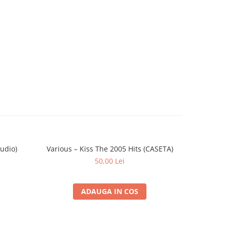
Audio)
Various – Kiss The 2005 Hits (CASETA)
Verdikt
-30%
50,00 Lei
ADAUGA IN COS