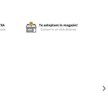
TEA
Te asteptam in magazin!
zate
Suntem la un click distanta