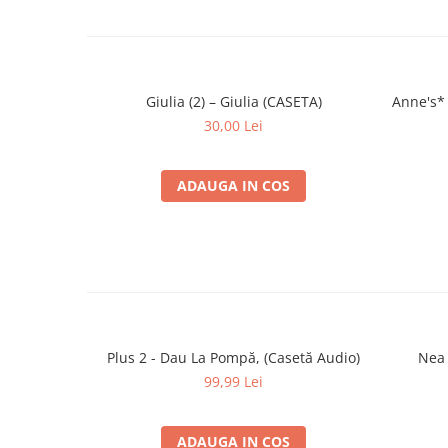
Music By, Lyrics By –
Florin Tramer
Giulia (2) – Giulia (CASETA)
Anne's*
30,00 Lei
ADAUGA IN COS
Plus 2 - Dau La Pompă, (Casetă Audio)
Nea 
99,99 Lei
ADAUGA IN COS