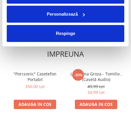
209,99 Lei
174,99 Lei
ADAUGA IN COS
ADAUGA IN COS
Personalizează
Respinge
FRECVENT CUMPARATE
IMPREUNA
"Porcsonic" Casetefon
Loredana Groza - Tomilio ,
-30%
Portabil
(Casetă Audio)
350,00 Lei
49,99 Lei
34,99 Lei
ADAUGA IN COS
ADAUGA IN COS