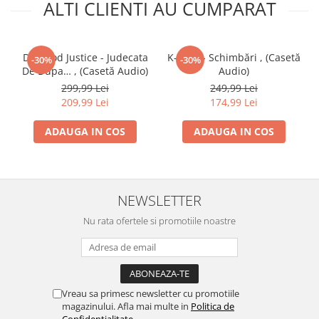
ALTI CLIENTI AU CUMPARAT
Da Hood Justice - Judecata
K-Gula - Schimbări , (Casetă
-30%
-30%
De Dupa… , (Casetă Audio)
Audio)
299,99 Lei
249,99 Lei
209,99 Lei
174,99 Lei
ADAUGA IN COS
ADAUGA IN COS
NEWSLETTER
Nu rata ofertele si promotiile noastre
Vreau sa primesc newsletter cu promotiile
magazinului. Afla mai multe in
Politica de