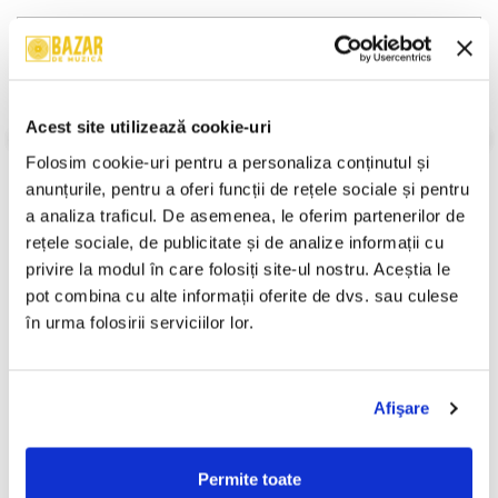
Descriere
Format:
Caseta
An Lansare:
1997
Stil:
Gangsta
Acest site utilizează cookie-uri
Stare Caseta:
Near Mint (NM or M-)
Folosim cookie-uri pentru a personaliza conținutul și 
Stare Coperta:
Near Mint (NM or M-)
anunțurile, pentru a oferi funcții de rețele sociale și pentru 
Informatii conformitate produs
a analiza traficul. De asemenea, le oferim partenerilor de 
rețele sociale, de publicitate și de analize informații cu 
Review-uri
(0)
privire la modul în care folosiți site-ul nostru. Aceștia le 
pot combina cu alte informații oferite de dvs. sau culese 
în urma folosirii serviciilor lor.
PRODUSE ALTERNATIVE
Afişare
Da Hood Justice - Judecata
K-Gula - Schimbări , (Casetă
-30%
-30%
De Dupa… , (Casetă Audio)
Audio)
Permite toate
299,99 Lei
249,99 Lei