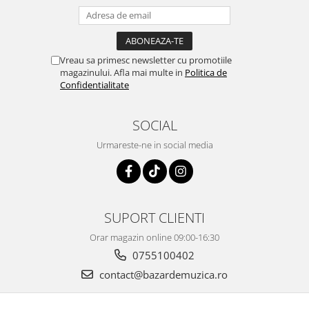
Music By –
La Familia (5)
17
Silent Strike
–
Silent
Music By –
Ionuț Țâțu
Vreau sa primesc newsletter cu promotiile
18
Luna Amară
–
Dizident
magazinului. Afla mai multe in
Politica de
Lyrics By –
Mihnea
Confidentialitate
Blidariu
Music By –
Petru Gavrila
*
SOCIAL
Urmareste-ne in social media
SUPORT CLIENTI
Orar magazin online 09:00-16:30
0755100402
contact@bazardemuzica.ro