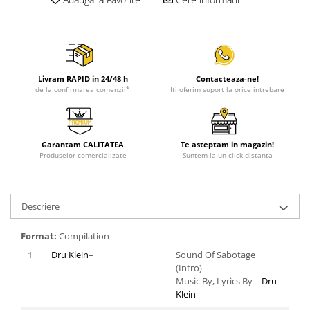
Livram RAPID in 24/48 h
Contacteaza-ne!
de la confirmarea comenzii*
Iti oferim suport la orice intrebare
Garantam CALITATEA
Te asteptam in magazin!
Produselor comercializate
Suntem la un click distanta
Descriere
Format:
Compilation
1
Dru Klein
–
Sound Of Sabotage
(Intro)
Music By, Lyrics By –
Dru
Klein