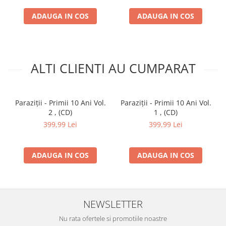
Lyrics By –
Pacha Man
Music By –
Bogdan
ADAUGA IN COS
ADAUGA IN COS
Popoiag
,
Pacha Man
12
B-ton (2)
–
(Toată Lumea E) Beton
Music By, Lyrics By –
B-
ton (2)
ALTI CLIENTI AU CUMPARAT
13
Vița De Vie
–
Câine
Music By, Lyrics By –
Adi
Despot
*
Paraziții - Primii 10 Ani Vol.
Paraziții - Primii 10 Ani Vol.
14
Anonim (2)
–
Dacă Vrei
2 , (CD)
1 , (CD)
Lyrics By –
Anonim (2)
399,99 Lei
399,99 Lei
Music By –
Bitză
,
Cheloo
,
Ombladon
ADAUGA IN COS
ADAUGA IN COS
15
Bitză
cu
Ombladon
–
Verdele Meu
Lyrics By –
Bitză
,
Ombladon
Music By –
Bitză
,
Cheloo
,
Ombladon
NEWSLETTER
16
La Familia (5)
–
1000 M Garduri
Nu rata ofertele si promotiile noastre
Lyrics By –
Puya (2)
,
Sișu
*