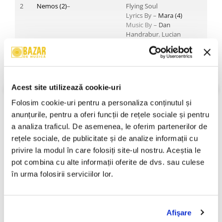
2
Nemos (2)
–
Flying Soul
Lyrics By –
Mara (4)
Music By –
Dan
Handrabur
,
Lucian
Stan
,
Marius Mateșan
3
Omul Cu
Dezorientat (Re-
Șobolani
vs.
Michi
*–
orientation Rmx)
Lyrics By –
Dan Amariei
Acest site utilizează cookie-uri
VEZI MAI MULT
Music By –
Michi
*,
Omul
An Lansare:
2003
Cu Șobolani
Folosim cookie-uri pentru a personaliza conținutul și 
Stil:
Alternative Rock, Ragga HipHop, Hardcore, Breakbeat,
anunțurile, pentru a oferi funcții de rețele sociale și pentru 
4
Raku
cu
Praetor
şi
Christu
–
Vremuri Mai Bune
Downtempo, Hip Hop, Electro
Lyrics By –
Praetor
,
Raku
a analiza traficul. De asemenea, le oferim partenerilor de 
Stare Disc:
Near Mint (NM or M-)
Music By –
Christu
Stare Coperta:
Near Mint (NM or M-)
rețele sociale, de publicitate și de analize informații cu 
privire la modul în care folosiți site-ul nostru. Aceștia le 
Informatii conformitate produs
5
Clone (17)
–
Lasă
Music By, Lyrics By –
pot combina cu alte informații oferite de dvs. sau culese 
Radu Barb
Review-uri
(0)
în urma folosirii serviciilor lor.
6
Șuie Paparude
–
Atac La Persoane (D-laid
Bassrun Rmx)
Lyrics By –
Junkyard
Afişare
PRODUSE ALTERNATIVE
Music By –
Alin