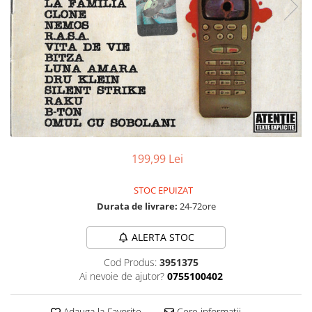
Discuri vinil 7' (mici)
Patriotice
Patriotice
Viniluri Românești
Colecția Electrecord
199,99 Lei
STOC EPUIZAT
Durata de livrare:
24-72ore
ALERTA STOC
Cod Produs:
3951375
Ai nevoie de ajutor?
0755100402
Adauga la Favorite
Cere informatii