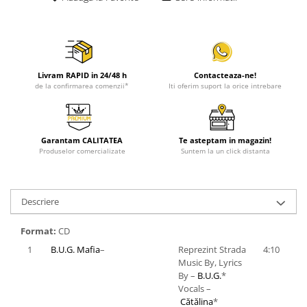
Livram RAPID in 24/48 h
Contacteaza-ne!
de la confirmarea comenzii*
Iti oferim suport la orice intrebare
Garantam CALITATEA
Te asteptam in magazin!
Produselor comercializate
Suntem la un click distanta
Descriere
Format:
CD
1
B.U.G. Mafia
–
Reprezint Strada
4:10
Music By, Lyrics
By –
B.U.G.
*
Vocals –
Cătălina
*