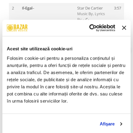
2
Il-Egal
–
Star De Cartier
3:57
Music By, Lyrics
By –
C-
Nyk
,
Giovanni
(15)
Scratches –
Freaka Da Disk
*
Vocals –
Acest site utilizează cookie-uri
VEZI MAI MULT
Cătălina
*
An Lansare:
1999
Folosim cookie-uri pentru a personaliza conținutul și 
Stil:
3
Hip Hop ; Gangsta
Sens Unic
–
Șampanie Și
2:55
anunțurile, pentru a oferi funcții de rețele sociale și pentru 
Stare Disc:
Near Mint (NM or M-)
Tequila
a analiza traficul. De asemenea, le oferim partenerilor de 
Stare Coperta:
Near Mint (NM or M-)
Music By –
Sens
rețele sociale, de publicitate și de analize informații cu 
Unic
Informatii conformitate produs
Vocals –
Cristina
privire la modul în care folosiți site-ul nostru. Aceștia le 
Milea
pot combina cu alte informații oferite de dvs. sau culese 
Review-uri
(0)
în urma folosirii serviciilor lor.
4
Methadon 3000
–
Decalog
4:07
Music By, Lyrics
By –
Methadon
3000
PRODUSE ALTERNATIVE
Afişare
5
La Primera (2)
–
Primera Joint
5:15