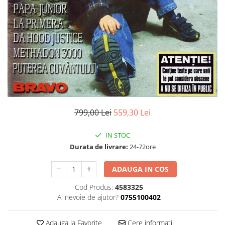
Discuri vinil 7' (mici)
Patriotice
Patriotice
Viniluri Românești
Colecția Electrecord
799,00 Lei
559,30 Lei
IN STOC
Durata de livrare:
24-72ore
ADAUGA IN COS
Cod Produs:
4583325
Ai nevoie de ajutor?
0755100402
Adauga la Favorite
Cere informatii