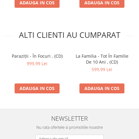
Cartierul Să Se
ADAUGA IN COS
ADAUGA IN COS
Învârtă
Lyrics By –
Giovanni (15)
Music By –
C-
Nyk
,
Giovanni
ALTI CLIENTI AU CUMPARAT
(15)
Rap –
Mr. Juice
10
Marijuana
cu
Ganja
* și
Puya
Tre' Să Spun
4:05
Paraziții - În Focuri , (CD)
La Familia - Tot În Familie
(2)
–
Lyrics By –
Puya
De 10 Ani , (CD)
999,99 Lei
(2)
599,99 Lei
Music By –
Puya
(2)
,
Sișu
*
11
Puterea Cuvântului
–
Eliza
3:38
ADAUGA IN COS
ADAUGA IN COS
Lyrics By –
Bogdan Ristoscu
Music By –
Puterea
NEWSLETTER
Cuvântului
Nu rata ofertele si promotiile noastre
12
Bruckner
* cu
La Familia (5)
–
Prinși În Joc
4:33
Music By, Lyrics