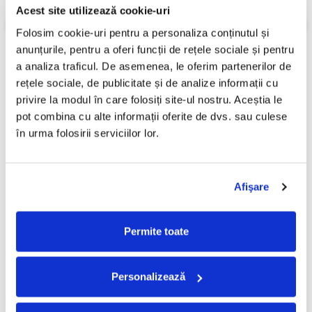
Stare Disc:
Mint (M)
Acest site utilizează cookie-uri
Informatii conformitate produs
Folosim cookie-uri pentru a personaliza conținutul și 
anunțurile, pentru a oferi funcții de rețele sociale și pentru 
Review-uri
(0)
a analiza traficul. De asemenea, le oferim partenerilor de 
rețele sociale, de publicitate și de analize informații cu 
privire la modul în care folosiți site-ul nostru. Aceștia le 
pot combina cu alte informații oferite de dvs. sau culese 
PRODUSE ALTERNATIVE
în urma folosirii serviciilor lor.
A$AP Rocky* –
IDK - IDCASH (Disc Vinil)
Afişare
Long.Live.A$AP , (Disc Vinil)
210,00 Lei
210,00 Lei
Permite toate
ADAUGA IN COS
ADAUGA IN COS
Personalizează
FRECVENT CUMPARATE