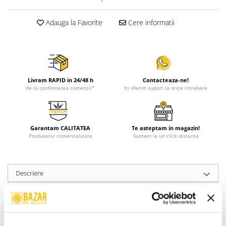
Adauga la Favorite
Cere informatii
Livram RAPID in 24/48 h
Contacteaza-ne!
de la confirmarea comenzii*
Iti oferim suport la orice intrebare
Garantam CALITATEA
Te asteptam in magazin!
Produselor comercializate
Suntem la un click distanta
Descriere
Format:
Vinyl, LP, Album
An Lansare:
1993
Stil:
Jazzy Hip-Hop, Conscious, Boom Bap
Stare Coperta:
Mint (M)