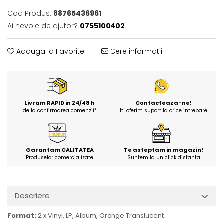
Cod Produs:
88765436961
Ai nevoie de ajutor?
0755100402
Adauga la Favorite
Cere informatii
Livram RAPID in 24/48 h
Contacteaza-ne!
de la confirmarea comenzii*
Iti oferim suport la orice intrebare
Garantam CALITATEA
Te asteptam in magazin!
Produselor comercializate
Suntem la un click distanta
Descriere
Format:
2 x Vinyl, LP, Album, Orange Translucent