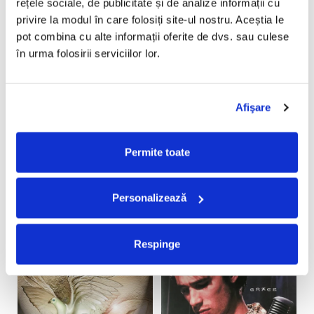
rețele sociale, de publicitate și de analize informații cu 
privire la modul în care folosiți site-ul nostru. Aceștia le 
pot combina cu alte informații oferite de dvs. sau culese 
IDK - IDCASH (DISC
CABRON - FENOMENAL
A
în urma folosirii serviciilor lor.
VINIL)
(DELUXE) (DISC VINIL)
D
210,00 Lei
330,00 Lei
2
Afişare
ADAUGA IN COS
ADAUGA IN COS
Permite toate
Personalizează
Respinge