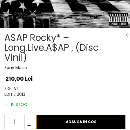
Discuri vinil 7' (mici)
Patriotice
Patriotice
Viniluri Românești
Colecția Electrecord
A$AP Rocky* –
Long.Live.A$AP , (Disc
Vinil)
Sony Music
210,00 Lei
SIGILAT
EDITIE 2013
IN STOC
ADAUGA IN COS