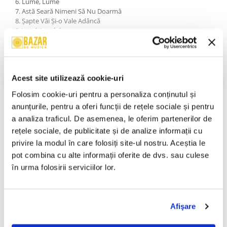
6. Lume, Lume
7. Astă Seară Nimeni Să Nu Doarmă
8. Șapte Văi Și-o Vale Adâncă
9. Ionel, Ionelule
10. Căsuța Noastră
11. Lalele
12. Of, Of Măi Șprițule ! (Negativ)
13. Lume, Lume (Negativ)
Acest site utilizează cookie-uri
14. Șapte Văi Și-o Vale Adâncă (Negativ)
15. Lalele (Negativ)
VEZI MAI MULT
Folosim cookie-uri pentru a personaliza conținutul și 
An Lansare:
2002
anunțurile, pentru a oferi funcții de rețele sociale și pentru 
Stil:
Euro House
Stare Disc:
Near Mint (NM or M-)
a analiza traficul. De asemenea, le oferim partenerilor de 
Stare Coperta:
Near Mint (NM or M-)
rețele sociale, de publicitate și de analize informații cu 
privire la modul în care folosiți site-ul nostru. Aceștia le 
Informatii conformitate produs
pot combina cu alte informații oferite de dvs. sau culese 
Review-uri
(0)
în urma folosirii serviciilor lor.
Afişare
PRODUSE ALTERNATIVE