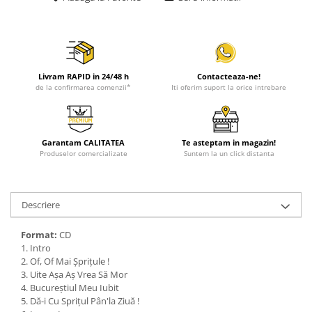
Livram RAPID in 24/48 h
Contacteaza-ne!
de la confirmarea comenzii*
Iti oferim suport la orice intrebare
Garantam CALITATEA
Te asteptam in magazin!
Produselor comercializate
Suntem la un click distanta
Descriere
Format:
CD
1. Intro
2. Of, Of Mai Șprițule !
3. Uite Așa Aș Vrea Să Mor
4. Bucureștiul Meu Iubit
5. Dă-i Cu Sprițul Pân'la Ziuă !