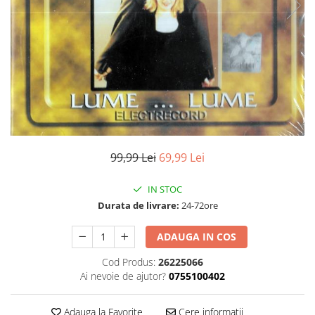
Discuri vinil 7' (mici)
Patriotice
Patriotice
Viniluri Românești
Colecția Electrecord
99,99 Lei
69,99 Lei
IN STOC
Durata de livrare:
24-72ore
ADAUGA IN COS
Cod Produs:
26225066
Ai nevoie de ajutor?
0755100402
Adauga la Favorite
Cere informatii