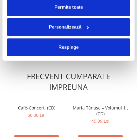
Permite toate
Mădălina Manole - Dulce
Zavaidoc - Zavaidoc, (CD)
De Tot, (CD)
49,99 Lei
99,99 Lei
Personalizează
ADAUGA IN COS
ADAUGA IN COS
Respinge
FRECVENT CUMPARATE
IMPREUNA
Café-Concert, (CD)
Maria Tănase – Volumul 1 ,
(CD)
50,00 Lei
49,99 Lei