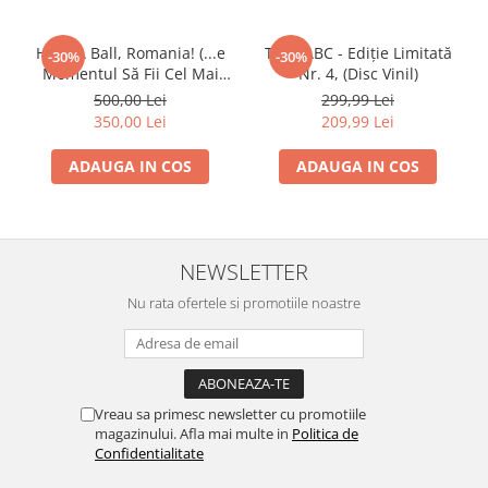
Have A Ball, Romania! (...e
Tele7ABC - Ediție Limitată
-30%
-30%
Momentul Să Fii Cel Mai
Nr. 4, (Disc Vinil)
Bun!), (Disc Vinil)
500,00 Lei
299,99 Lei
350,00 Lei
209,99 Lei
ADAUGA IN COS
ADAUGA IN COS
NEWSLETTER
Nu rata ofertele si promotiile noastre
Vreau sa primesc newsletter cu promotiile
magazinului. Afla mai multe in
Politica de
Confidentialitate