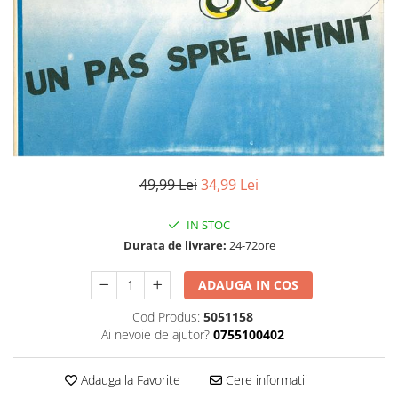
Discuri vinil 7' (mici)
Patriotice
Patriotice
Viniluri Românești
Colecția Electrecord
49,99 Lei
34,99 Lei
IN STOC
Durata de livrare:
24-72ore
ADAUGA IN COS
Cod Produs:
5051158
Ai nevoie de ajutor?
0755100402
Adauga la Favorite
Cere informatii