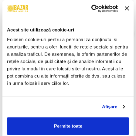
B7. Prima Iubire Și Ultima
B8. Stau Pe-o Margine De Lună
B9. Coincidențe
An Lansare:
1989
Stil:
Pop ; Schlager
Acest site utilizează cookie-uri
Stare Disc:
Very Good Plus (VG+)
Stare Coperta:
Very Good (VG)
Folosim cookie-uri pentru a personaliza conținutul și 
Informatii conformitate produs
anunțurile, pentru a oferi funcții de rețele sociale și pentru 
a analiza traficul. De asemenea, le oferim partenerilor de 
Review-uri
(0)
rețele sociale, de publicitate și de analize informații cu 
privire la modul în care folosiți site-ul nostru. Aceștia le 
pot combina cu alte informații oferite de dvs. sau culese 
în urma folosirii serviciilor lor.
PRODUSE ALTERNATIVE
Afişare
Mirabela Dauer - Morărița,
Mirabela Dauer - De Dragul
-30%
-30%
(Disc Vinil)
Tău, (Disc Vinil)
49,99 Lei
29,99 Lei
Permite toate
34,99 Lei
20,99 Lei