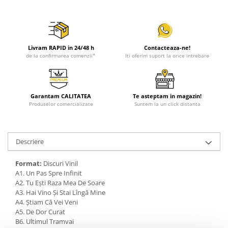
Livram RAPID in 24/48 h
Contacteaza-ne!
de la confirmarea comenzii*
Iti oferim suport la orice intrebare
Garantam CALITATEA
Te asteptam in magazin!
Produselor comercializate
Suntem la un click distanta
Descriere
Format:
Discuri Vinil
A1. Un Pas Spre Infinit
A2. Tu Ești Raza Mea De Soare
A3. Hai Vino Și Stai Lîngă Mine
A4. Știam Că Vei Veni
A5. De Dor Curat
B6. Ultimul Tramvai