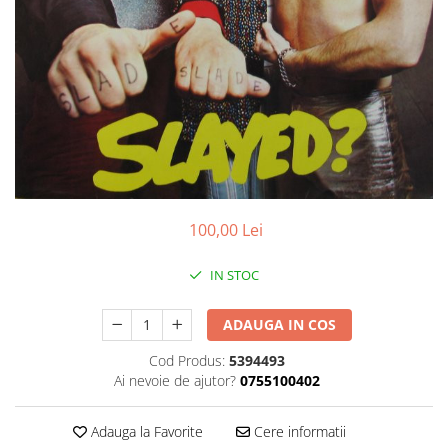
Discuri vinil 7' (mici)
Patriotice
Patriotice
Viniluri Românești
Colecția Electrecord
100,00 Lei
IN STOC
ADAUGA IN COS
Cod Produs:
5394493
Ai nevoie de ajutor?
0755100402
Adauga la Favorite
Cere informatii