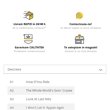
Livram RAPID in 24/48 h
Contacteaza-ne!
de la confirmarea comenzii*
Iti oferim suport la orice intrebare
Garantam CALITATEA
Te asteptam in magazin!
Produselor comercializate
Suntem la un click distanta
Descriere
A1
How D'You Ride
A2
The Whole World's Goin' Crazee
A3
Look At Last Nite
A4
I Won't Let It 'Appen Agen