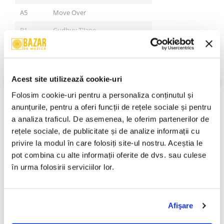
A5
Move Over
B1
Gudbuy T'Jane
B2
Gudbuy Gudbuy
B3
Mama Weer All Crazee Now
VEZI MAI MULT
Acest site utilizează cookie-uri
Stare Coperta:
Near Mint (NM or M-)
B4
I Don' Mind
Stare Disc:
Near Mint (NM or M-)
Folosim cookie-uri pentru a personaliza conținutul și 
B5a
Let The Good Times Roll
Gen:
Rock
anunțurile, pentru a oferi funcții de rețele sociale și pentru 
Stil:
Glam, Classic Rock
B5b
Feel So Fine
a analiza traficul. De asemenea, le oferim partenerilor de 
An Lansare:
1972
rețele sociale, de publicitate și de analize informații cu 
Informatii conformitate produs
privire la modul în care folosiți site-ul nostru. Aceștia le 
pot combina cu alte informații oferite de dvs. sau culese 
Review-uri
(0)
în urma folosirii serviciilor lor.
PRODUSE ALTERNATIVE
Afişare