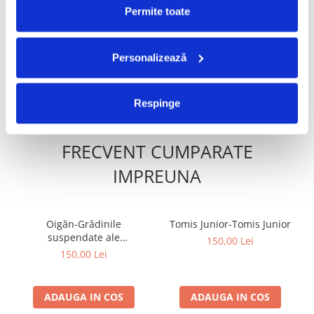
Vița De Vie – În Corzi (Live
Ștefan Hrușcă - La Săvârșitu
-30%
Permite toate
Awake) (VINIL)
Lumii, (Disc Vinil)
220,00 Lei
100,00 Lei
70,00 Lei
Personalizează
ADAUGA IN COS
ADAUGA IN COS
Respinge
FRECVENT CUMPARATE
IMPREUNA
Oigăn-Grădinile
Tomis Junior-Tomis Junior
suspendate ale
150,00 Lei
indiferenței, (Disc Vinil)
150,00 Lei
ADAUGA IN COS
ADAUGA IN COS