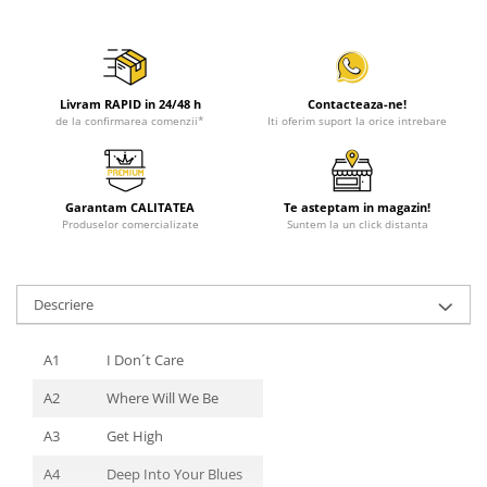
Livram RAPID in 24/48 h
Contacteaza-ne!
de la confirmarea comenzii*
Iti oferim suport la orice intrebare
Garantam CALITATEA
Te asteptam in magazin!
Produselor comercializate
Suntem la un click distanta
Descriere
A1
I Don´t Care
A2
Where Will We Be
A3
Get High
A4
Deep Into Your Blues