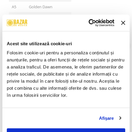
A5
Golden Dawn
A6
Why I´m Sad
B1
Your Kisses Are Gone
B2
For You
VEZI MAI MULT
Acest site utilizează cookie-uri
Stare Coperta:
Near Mint (NM or M-)
B3
Long Way From Home
Folosim cookie-uri pentru a personaliza conținutul și 
Stare Disc:
Near Mint (NM or M-)
B4
Rose Of Passion
Gen:
Rock
anunțurile, pentru a oferi funcții de rețele sociale și pentru 
An Lansare:
1992
a analiza traficul. De asemenea, le oferim partenerilor de 
B5
No Way
Informatii conformitate produs
rețele sociale, de publicitate și de analize informații cu 
privire la modul în care folosiți site-ul nostru. Aceștia le 
Review-uri
(0)
pot combina cu alte informații oferite de dvs. sau culese 
în urma folosirii serviciilor lor.
PRODUSE ALTERNATIVE
Afişare