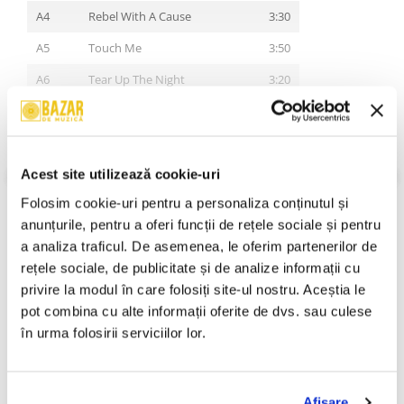
A4
Rebel With A Cause
3:30
A5
Touch Me
3:50
A6
Tear Up The Night
3:20
B1
Shake Me Up
4:31
B2
Don't Touch Me There
3:38
VEZI MAI MULT
Stare Coperta:
Near Mint (NM or M-)
B3
Can't Get Her Out Of My Head
3:48
Acest site utilizează cookie-uri
Stare Disc:
Near Mint (NM or M-)
Folosim cookie-uri pentru a personaliza conținutul și 
B4
All Night Long
3:54
Gen:
Rock
anunțurile, pentru a oferi funcții de rețele sociale și pentru 
Stil:
Hard Rock
B5
I'm On Fire
3:30
An Lansare:
1989
a analiza traficul. De asemenea, le oferim partenerilor de 
rețele sociale, de publicitate și de analize informații cu 
Informatii conformitate produs
privire la modul în care folosiți site-ul nostru. Aceștia le 
Review-uri
(0)
pot combina cu alte informații oferite de dvs. sau culese 
în urma folosirii serviciilor lor.
PRODUSE ALTERNATIVE
Afişare