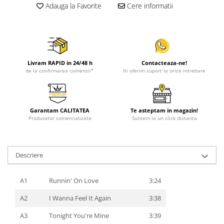
Adauga la Favorite
Cere informatii
Livram RAPID in 24/48 h
Contacteaza-ne!
de la confirmarea comenzii*
Iti oferim suport la orice intrebare
Garantam CALITATEA
Te asteptam in magazin!
Produselor comercializate
Suntem la un click distanta
Descriere
A1
Runnin' On Love
3:24
A2
I Wanna Feel It Again
3:38
A3
Tonight You're Mine
3:39