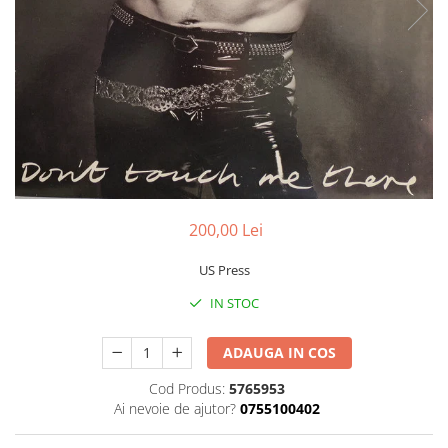
Discuri vinil 7' (mici)
Patriotice
Patriotice
Viniluri Românești
Colecția Electrecord
200,00 Lei
US Press
IN STOC
ADAUGA IN COS
Cod Produs:
5765953
Ai nevoie de ajutor?
0755100402