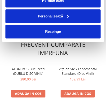
Permite toate
Konsortium
Vinil)
99,99 Lei
100,00 Lei
70,00 Lei
Personalizează
ADAUGA IN COS
ADAUGA IN COS
Respinge
FRECVENT CUMPARATE
IMPREUNA
ALBATROS-Bucuresti
Vița de vie - Fenomental
(DUBLU DISC VINIL)
Standard (Disc Vinil)
280,00 Lei
139,99 Lei
ADAUGA IN COS
ADAUGA IN COS