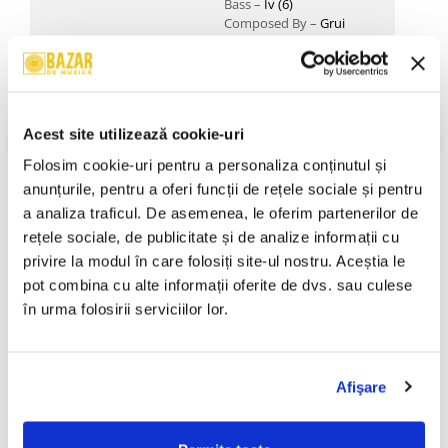
Bass –
Iv (6)
Composed By –
Grui
Sanger
,
Iv
(6)
,
Mr.S
*,
Nimenea
Drums –
Nimenea
Guitar –
Grui Sanger
Lyrics By, Vocals, Guitar –
Acest site utilizează cookie-uri
Mr.S
*
Folosim cookie-uri pentru a personaliza conținutul și 
Surreal Tunes From The
VEZI MAI MULT
anunțurile, pentru a oferi funcții de rețele sociale și pentru 
Land Of Snakes
a analiza traficul. De asemenea, le oferim partenerilor de 
Informatii conformitate produs
B1
The Konsortium
–
You That May Wither
rețele sociale, de publicitate și de analize informații cu 
Bass –
Member 03
privire la modul în care folosiți site-ul nostru. Aceștia le 
Composed By –
Crzal
*,
Ved
Review-uri
(0)
Buens Ende
pot combina cu alte informații oferite de dvs. sau culese 
Drums –
Member 04
în urma folosirii serviciilor lor.
Effects –
Member 06
Guitar, Vocals –
Member
PRODUSE ALTERNATIVE
01 (2)
Lyrics By –
Crzal
*
Afişare
Performer –
The
Konsortium
Cristian Pațurcă - Din
Ștefan Hrușcă - La Săvârșitu
-30%
Recorded By –
The
Cîntecele Golanilor, (Disc
Lumii, (Disc Vinil)