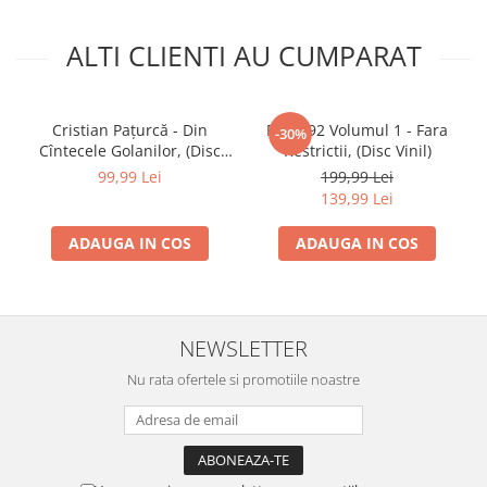
ALTI CLIENTI AU CUMPARAT
Cristian Pațurcă - Din
Rock '92 Volumul 1 - Fara
-30%
Cîntecele Golanilor, (Disc
Restrictii, (Disc Vinil)
Vinil)
99,99 Lei
199,99 Lei
139,99 Lei
ADAUGA IN COS
ADAUGA IN COS
NEWSLETTER
Nu rata ofertele si promotiile noastre