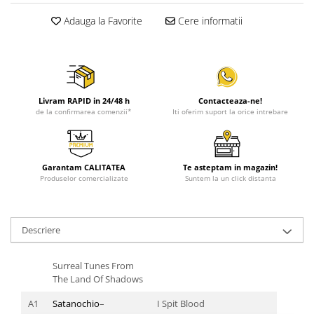
Adauga la Favorite
Cere informatii
Livram RAPID in 24/48 h
Contacteaza-ne!
de la confirmarea comenzii*
Iti oferim suport la orice intrebare
Garantam CALITATEA
Te asteptam in magazin!
Produselor comercializate
Suntem la un click distanta
Descriere
Surreal Tunes From
The Land Of Shadows
A1
Satanochio
–
I Spit Blood