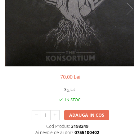
Discuri vinil 7' (mici)
Patriotice
Patriotice
Viniluri Românești
Colecția Electrecord
70,00 Lei
Sigilat
IN STOC
ADAUGA IN COS
Cod Produs:
3198249
Ai nevoie de ajutor?
0755100402