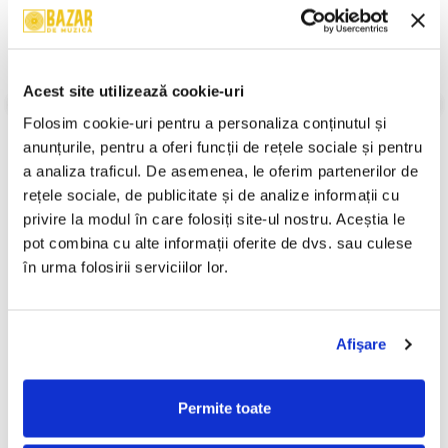
B1. Romanța Inimii
B2. Departe Sînt De Tine
B3. Orbul
B4. Vîntul - Nopți De Veghe - Vara
Stare Disc:
Very Good Plus (VG+)
Acest site utilizează cookie-uri
Stare Coperta:
Near Mint (NM or M-)
Folosim cookie-uri pentru a personaliza conținutul și 
Informatii conformitate produs
anunțurile, pentru a oferi funcții de rețele sociale și pentru 
a analiza traficul. De asemenea, le oferim partenerilor de 
Review-uri
(0)
rețele sociale, de publicitate și de analize informații cu 
privire la modul în care folosiți site-ul nostru. Aceștia le 
pot combina cu alte informații oferite de dvs. sau culese 
PRODUSE ALTERNATIVE
în urma folosirii serviciilor lor.
Ștefan Hrușcă - Urare
Ștefan Hrușcă - La Săvârșitu
Afişare
-30%
-30%
Pentru Îndrăgostiți, (Disc
Lumii, (Disc Vinil)
Vinil)
29,99 Lei
100,00 Lei
20,99 Lei
70,00 Lei
Permite toate
ADAUGA IN COS
ADAUGA IN COS