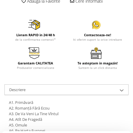
Adauga la Favorite
Cere informatii
Livram RAPID in 24/48 h
Contacteaza-ne!
de la confirmarea comenzii*
Iti oferim suport la orice intrebare
Garantam CALITATEA
Te asteptam in magazin!
Produselor comercializate
Suntem la un click distanta
Descriere
A1. Primăvară
A2. Romanță Fără Ecou
A3. De Va Veni La Tine Vîntul
A4. Atît De Fragedă
A5. Omule
A6. Pe Harta Europei