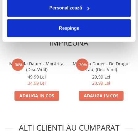
Personalizează
Respinge
FRECVENT CUMPARATE
IMPREUNA
Mirabela Dauer - Morărița,
Mirabela Dauer - De Dragul
-30%
-30%
(Disc Vinil)
Tău, (Disc Vinil)
49,99 Lei
29,99 Lei
34,99 Lei
20,99 Lei
ADAUGA IN COS
ADAUGA IN COS
ALTI CLIENTI AU CUMPARAT