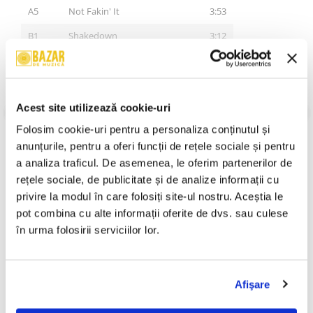
A5
Not Fakin' It
3:53
B1
Shakedown
3:12
B2
Man With No Eyes
3:58
B3
Love Is Thicker Than Blood
4:15
VEZI MAI MULT
Acest site utilizează cookie-uri
Stare Coperta:
Near Mint (NM or M-)
B4
Smokescreen
4:02
Stare Disc:
Near Mint (NM or M-)
Folosim cookie-uri pentru a personaliza conținutul și 
B5
Thrill Me
3:28
Gen:
Rock
anunțurile, pentru a oferi funcții de rețele sociale și pentru 
Stil:
Hard Rock, Glam
An Lansare:
1989
a analiza traficul. De asemenea, le oferim partenerilor de 
rețele sociale, de publicitate și de analize informații cu 
Informatii conformitate produs
privire la modul în care folosiți site-ul nostru. Aceștia le 
Review-uri
(0)
pot combina cu alte informații oferite de dvs. sau culese 
în urma folosirii serviciilor lor.
PRODUSE ALTERNATIVE
Afişare