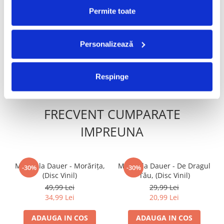
Ștefan Hrușcă - Urare
Ștefan Hrușcă - La Săvârșitu
Permite toate
-30%
-30%
Pentru Îndrăgostiți, (Disc
Lumii, (Disc Vinil)
Vinil)
29,99 Lei
100,00 Lei
20,99 Lei
70,00 Lei
Personalizează
ADAUGA IN COS
ADAUGA IN COS
Respinge
FRECVENT CUMPARATE
IMPREUNA
Mirabela Dauer - Morărița,
Mirabela Dauer - De Dragul
-30%
-30%
(Disc Vinil)
Tău, (Disc Vinil)
49,99 Lei
29,99 Lei
34,99 Lei
20,99 Lei
ADAUGA IN COS
ADAUGA IN COS