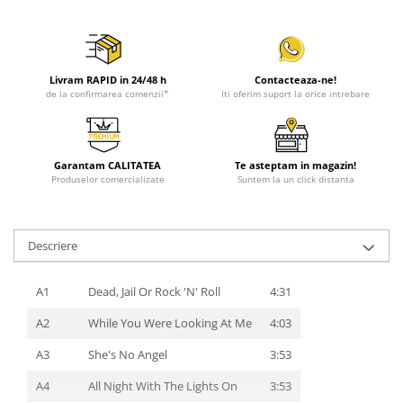
Livram RAPID in 24/48 h
Contacteaza-ne!
de la confirmarea comenzii*
Iti oferim suport la orice intrebare
Garantam CALITATEA
Te asteptam in magazin!
Produselor comercializate
Suntem la un click distanta
Descriere
A1
Dead, Jail Or Rock 'N' Roll
4:31
A2
While You Were Looking At Me
4:03
A3
She's No Angel
3:53
A4
All Night With The Lights On
3:53