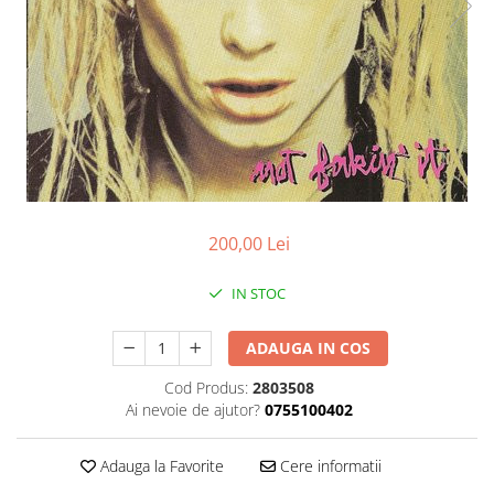
Discuri vinil 7' (mici)
Patriotice
Patriotice
Viniluri Românești
Colecția Electrecord
200,00 Lei
IN STOC
ADAUGA IN COS
Cod Produs:
2803508
Ai nevoie de ajutor?
0755100402
Adauga la Favorite
Cere informatii