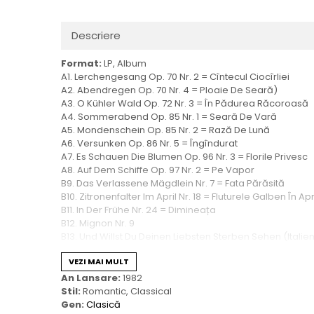
Descriere
Format:
LP, Album
A1. Lerchengesang Op. 70 Nr. 2 = Cîntecul Ciocîrliei
A2. Abendregen Op. 70 Nr. 4 = Ploaie De Seară)
A3. O Kühler Wald Op. 72 Nr. 3 = În Pădurea Răcoroasă
A4. Sommerabend Op. 85 Nr. 1 = Seară De Vară
A5. Mondenschein Op. 85 Nr. 2 = Rază De Lună
A6. Versunken Op. 86 Nr. 5 = Îngîndurat
A7. Es Schauen Die Blumen Op. 96 Nr. 3 = Florile Privesc
A8. Auf Dem Schiffe Op. 97 Nr. 2 = Pe Vapor
B9. Das Verlassene Mägdlein Nr. 7 = Fata Părăsită
B10. Zitronenfalter Im April Nr. 18 = Fluturele Galben În Apr
B11. In Der Frühe Nr. 24 = Dimineața
B12. Mignon Nr. 9
B13. Und Willst Du Deinen Liebsten Sterben Sehen (Italien
B14. Nachtzauber Nr. 8 = Farmecul Nopții
VEZI MAI MULT
An Lansare:
1982
Stil:
Romantic, Classical
Gen:
Clasică