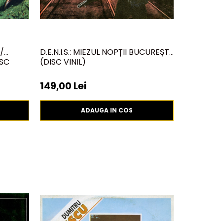
/
D.E.N.I.S.: MIEZUL NOPȚII BUCUREȘTI,
BILL EVAN
ISC
(DISC VINIL)
149,00 Lei
100,00 
ADAUGA IN COS
-30%