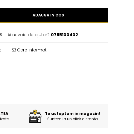
ADAUGA IN COS
3
Ai nevoie de ajutor?
0755100402
e
Cere informatii
ATEA
Te asteptam in magazin!
izate
Suntem la un click distanta