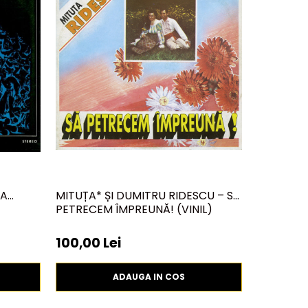
IA
MITUȚA* ȘI DUMITRU RIDESCU – SĂ
IONELA P
PETRECEM ÎMPREUNĂ! (VINIL)
SUPĂRAT ?
100,00 Lei
13
19,99 Lei
ADAUGA IN COS