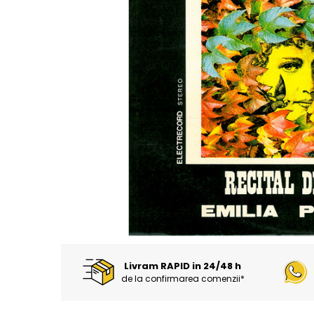
Discuri vinil 7' (mici)
Patriotice
Patriotice
Viniluri Românești
Colecția Electrecord
Livram RAPID in 24/48 h
de la confirmarea comenzii*