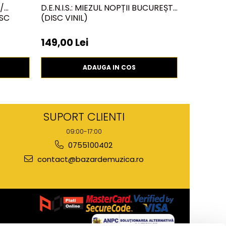
/
D.E.N.I.S.: MIEZUL NOPȚII BUCUREȘTI,
BLAZZAJ:
ISC
(DISC VINIL)
FURNICAR 
149,00 Lei
250,00 
ADAUGA IN COS
SUPORT CLIENTI
09:00-17:00
0755100402
contact@bazardemuzica.ro