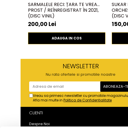
SARMALELE RECI: ȚARA TE VREA
SUKAR 
PROST / REÎNREGISTRAT ÎN 2021,
ORCHES
(DISC VINIL)
(DISC V
200,00 Lei
150,00
ADAUGA IN COS
NEWSLETTER
Nu rata ofertele si promotiile noastre
Vreau sa primesc newsletter cu promotiile magazinulu
Afla mai multe in
Politica de Confidentialitate
CLIENTI
Despre Noi