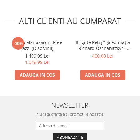
ALTI CLIENTI AU CUMPARAT
Guido Manusardi - Free
Brigitte Petry* Și Formația
-30%
Jazz, (Disc Vinil)
Richard Oschanitzky* –
Brigitte Petry Și Formația
1.499,99 Lei
400,00 Lei
Richard Oschanitzky (VINIL)
1.049,99 Lei
ADAUGA IN COS
ADAUGA IN COS
NEWSLETTER
Nu rata ofertele si promotiile noastre