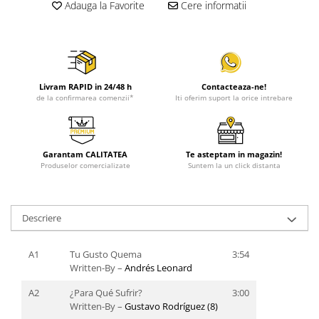
Adauga la Favorite
Cere informatii
Livram RAPID in 24/48 h
Contacteaza-ne!
de la confirmarea comenzii*
Iti oferim suport la orice intrebare
Garantam CALITATEA
Te asteptam in magazin!
Produselor comercializate
Suntem la un click distanta
Descriere
A1
Tu Gusto Quema
3:54
Written-By –
Andrés Leonard
A2
¿Para Qué Sufrir?
3:00
Written-By –
Gustavo Rodríguez (8)