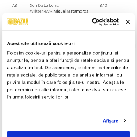
A3
Son De La Loma
3:13
Written-By –
Miguel Matamoros
A4
Panorama
3:59
Written-By –
Horacio González
*
A5
Pobre Del Cantor
2:46
Acest site utilizează cookie-uri
Written-By –
Pablo Milanés
VEZI MAI MULT
Folosim cookie-uri pentru a personaliza conținutul și 
A6
Por Siempre Amor
2:37
Stare Disc:
Near Mint (NM or M-)
anunțurile, pentru a oferi funcții de rețele sociale și pentru 
Written-By –
Rafael Tortoló
Stare Coperta:
Very Good Plus (VG+)
a analiza traficul. De asemenea, le oferim partenerilor de 
B1
Meta A Meta
3:26
Informatii conformitate produs
rețele sociale, de publicitate și de analize informații cu 
Written-By –
Andrés Leonard
privire la modul în care folosiți site-ul nostru. Aceștia le 
Review-uri
(0)
B2
Amanece Por Ti
3:22
pot combina cu alte informații oferite de dvs. sau culese 
Written-By –
Rafael Tortoló
în urma folosirii serviciilor lor.
B3
Don Ramón
2:57
Written-By –
Horacio González
*
PRODUSE ALTERNATIVE
Afişare
B4
Siboney
3:14
Written-By –
Ernesto Lecuona
Marius Popp -
Richard Oschanitzky - Jazz