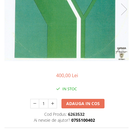
Discuri vinil 7' (mici)
Patriotice
Patriotice
Viniluri Românești
Colecția Electrecord
400,00 Lei
IN STOC
ADAUGA IN COS
Cod Produs:
6263532
Ai nevoie de ajutor?
0755100402