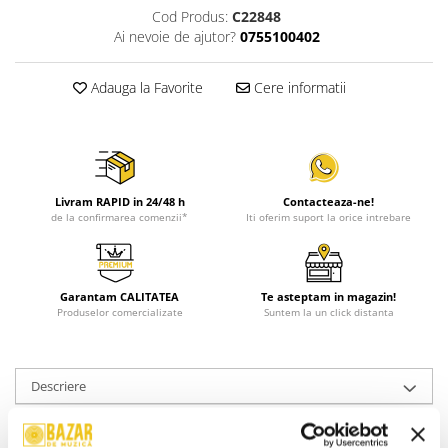
Cod Produs:
C22848
Ai nevoie de ajutor?
0755100402
Adauga la Favorite
Cere informatii
Livram RAPID in 24/48 h
Contacteaza-ne!
de la confirmarea comenzii*
Iti oferim suport la orice intrebare
Garantam CALITATEA
Te asteptam in magazin!
Produselor comercializate
Suntem la un click distanta
Descriere
Stare Coperta:
Mint
Stare Disc:
Mint