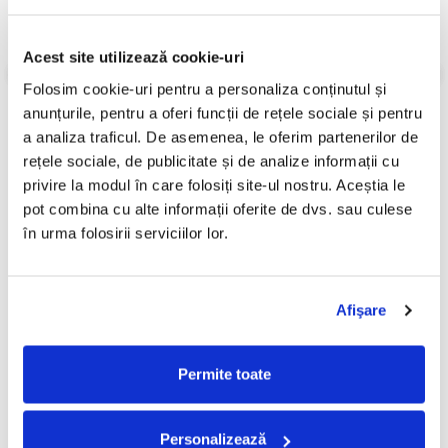
Gen:
Jazz, Rock
Stil:
Jazz, Rock, Punk
Acest site utilizează cookie-uri
Informatii conformitate produs
Folosim cookie-uri pentru a personaliza conținutul și 
Review-uri
(0)
anunțurile, pentru a oferi funcții de rețele sociale și pentru 
a analiza traficul. De asemenea, le oferim partenerilor de 
rețele sociale, de publicitate și de analize informații cu 
privire la modul în care folosiți site-ul nostru. Aceștia le 
PRODUSE ALTERNATIVE
pot combina cu alte informații oferite de dvs. sau culese 
în urma folosirii serviciilor lor.
AMPHITRIO - Points (Disc
Thompson Twins - Here's To
-30%
Vinil)
Future Days, (Disc Vinil)
Afişare
150,00 Lei
29,99 Lei
20,99 Lei
Permite toate
ADAUGA IN COS
ADAUGA IN COS
Personalizează