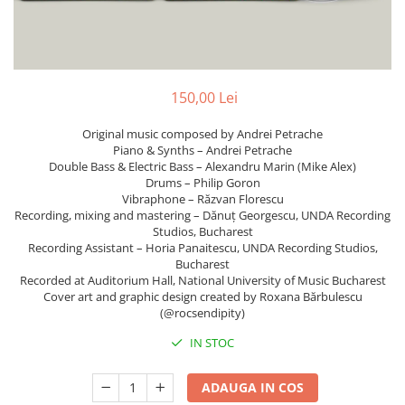
Discuri vinil 7' (mici)
Patriotice
Patriotice
Viniluri Românești
Colecția Electrecord
150,00 Lei
Original music composed by Andrei Petrache
Piano & Synths – Andrei Petrache
Double Bass & Electric Bass – Alexandru Marin (Mike Alex)
Drums – Philip Goron
Vibraphone – Răzvan Florescu
Recording, mixing and mastering – Dănuț Georgescu, UNDA Recording
Studios, Bucharest
Recording Assistant – Horia Panaitescu, UNDA Recording Studios,
Bucharest
Recorded at Auditorium Hall, National University of Music Bucharest
Cover art and graphic design created by Roxana Bărbulescu
(@rocsendipity)
IN STOC
ADAUGA IN COS