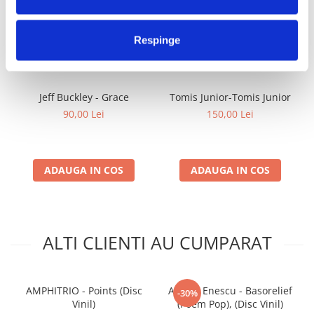
FRECVENT CUMPARATE
Respinge
IMPREUNA
Jeff Buckley - Grace
Tomis Junior-Tomis Junior
90,00 Lei
150,00 Lei
ADAUGA IN COS
ADAUGA IN COS
ALTI CLIENTI AU CUMPARAT
AMPHITRIO - Points (Disc
Adrian Enescu - Basorelief
-30%
Vinil)
(Poem Pop), (Disc Vinil)