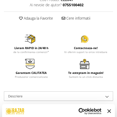
Ai nevoie de ajutor?
0755100402
Adauga la Favorite
Cere informatii
Livram RAPID in 24/48 h
Contacteaza-ne!
de la confirmarea comenzii*
Iti oferim suport la orice intrebare
Garantam CALITATEA
Te asteptam in magazin!
Produselor comercializate
Suntem la un click distanta
Descriere
Stare Coperta:
Mint
Stare Disc:
Mint