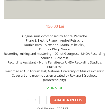
Discuri vinil 7' (mici)
Patriotice
Patriotice
Viniluri Românești
Colecția Electrecord
150,00 Lei
Original music composed by Andrei Petrache
Piano & Electric Piano – Andrei Petrache
Double Bass – Alexandru Marin (Mike Alex)
Drums – Philip Goron
Recording, mixing and mastering – Dănuț Georgescu, UNDA Recording
Studios, Bucharest
Recording Assistant – Horia Panaitescu, UNDA Recording Studios,
Bucharest
Recorded at Auditorium Hall, National University of Music Bucharest
Cover art and graphic design created by Roxana Bărbulescu
(@rocsendipity)
IN STOC
ADAUGA IN COS
Cod Produs:
C22847