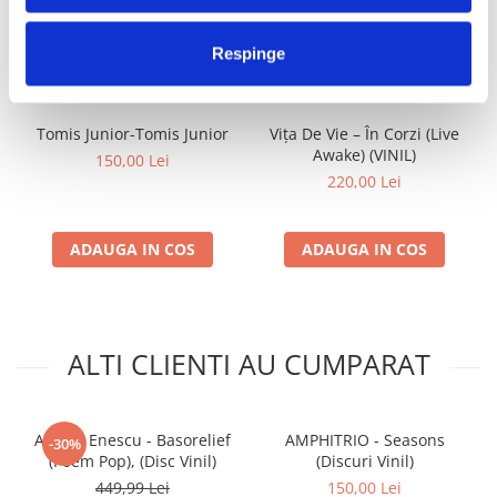
FRECVENT CUMPARATE
IMPREUNA
Respinge
Tomis Junior-Tomis Junior
Vița De Vie – În Corzi (Live
Awake) (VINIL)
150,00 Lei
220,00 Lei
ADAUGA IN COS
ADAUGA IN COS
ALTI CLIENTI AU CUMPARAT
Adrian Enescu - Basorelief
AMPHITRIO - Seasons
-30%
(Poem Pop), (Disc Vinil)
(Discuri Vinil)
449,99 Lei
150,00 Lei