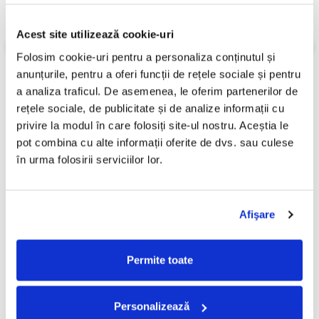
Gen:
Jazz
Stil:
Jazz
Acest site utilizează cookie-uri
Informatii conformitate produs
Folosim cookie-uri pentru a personaliza conținutul și 
Review-uri
(0)
anunțurile, pentru a oferi funcții de rețele sociale și pentru 
a analiza traficul. De asemenea, le oferim partenerilor de 
rețele sociale, de publicitate și de analize informații cu 
privire la modul în care folosiți site-ul nostru. Aceștia le 
PRODUSE ALTERNATIVE
pot combina cu alte informații oferite de dvs. sau culese 
în urma folosirii serviciilor lor.
Adrian Enescu - Basorelief
AMPHITRIO - Seasons
-30%
(Poem Pop), (Disc Vinil)
(Discuri Vinil)
449,99 Lei
150,00 Lei
Afişare
314,99 Lei
ADAUGA IN COS
ADAUGA IN COS
Permite toate
Personalizează