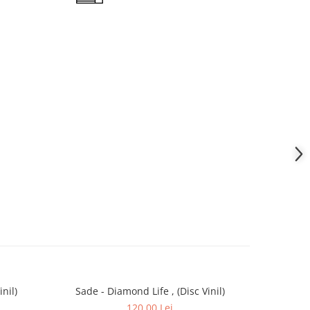
nil)
Sade - Diamond Life , (Disc Vinil)
Harry Styl
Occ
120,00 Lei