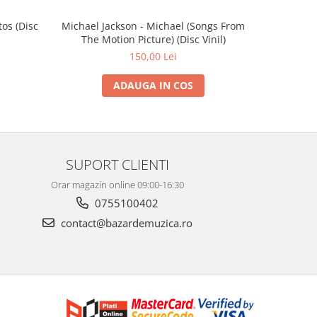
os (Disc
Michael Jackson - Michael (Songs From
Harry Sty
The Motion Picture) (Disc Vinil)
150,00 Lei
ADAUGA IN COS
SUPORT CLIENTI
Orar magazin online 09:00-16:30
0755100402
contact@bazardemuzica.ro