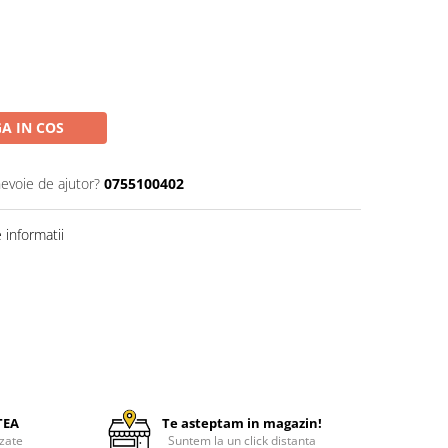
A IN COS
nevoie de ajutor?
0755100402
informatii
TEA
Te asteptam in magazin!
zate
Suntem la un click distanta