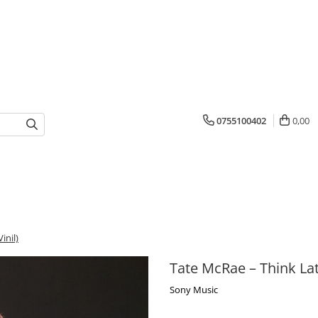
0755100402
0,00
inil)
Tate McRae – Think Late
Sony Music