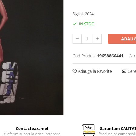
140,00 Lei
Sigilat. 2024
IN STOC
ADAUG
Cod Produs:
19658866441
Ai 
Adauga la Favorite
Cere 
Contacteaza-ne!
Garantam CALITA
Iti oferim suport la orice intrebare
Produselor comerciali