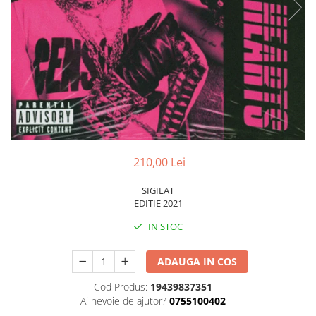
Discuri vinil 7' (mici)
Patriotice
Patriotice
Viniluri Românești
Colecția Electrecord
210,00 Lei
SIGILAT
EDITIE 2021
IN STOC
ADAUGA IN COS
Cod Produs:
19439837351
Ai nevoie de ajutor?
0755100402