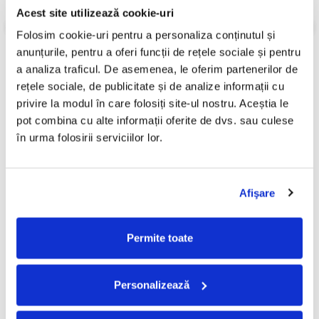
Acest site utilizează cookie-uri
Informatii conformitate produs
Folosim cookie-uri pentru a personaliza conținutul și 
Review-uri
(0)
anunțurile, pentru a oferi funcții de rețele sociale și pentru 
a analiza traficul. De asemenea, le oferim partenerilor de 
rețele sociale, de publicitate și de analize informații cu 
privire la modul în care folosiți site-ul nostru. Aceștia le 
PRODUSE ALTERNATIVE
pot combina cu alte informații oferite de dvs. sau culese 
în urma folosirii serviciilor lor.
Bad Bunny - Debí Tirar Más
Sade - Diamond Life , (Disc
Fotos (Disc Vinil)
Vinil)
Afişare
250,00 Lei
120,00 Lei
ADAUGA IN COS
ADAUGA IN COS
Permite toate
Personalizează
FRECVENT CUMPARATE