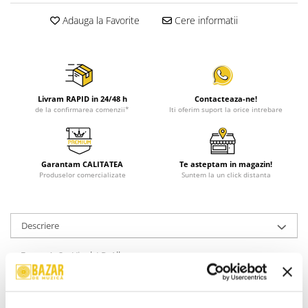
Adauga la Favorite
Cere informatii
Livram RAPID in 24/48 h
Contacteaza-ne!
de la confirmarea comenzii*
Iti oferim suport la orice intrebare
Garantam CALITATEA
Te asteptam in magazin!
Produselor comercializate
Suntem la un click distanta
Descriere
Format:
2 x Vinyl, LP, Album
Stil:
Arena Rock, Hard Rock, Post-Punk, Power Pop, Soft Rock,
Pop Rock, Ballad
Stare Coperta:
Mint (M)
Stare Disc:
Mint (M)