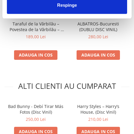
IMPREUNA
Respinge
Taraful de la Vărbilău –
ALBATROS-Bucuresti
Povestea de la Vărbilău – -
(DUBLU DISC VINIL)
Electrecord, (Disc Vinil)
189,00 Lei
280,00 Lei
ADAUGA IN COS
ADAUGA IN COS
ALTI CLIENTI AU CUMPARAT
Bad Bunny - Debí Tirar Más
Harry Styles – Harry’s
Fotos (Disc Vinil)
House, (Disc Vinil)
250,00 Lei
210,00 Lei
ADAUGA IN COS
ADAUGA IN COS