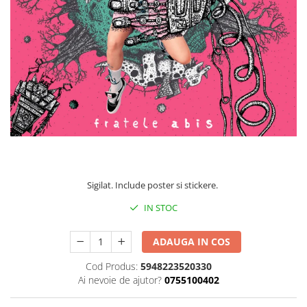
Discuri vinil 7' (mici)
Patriotice
Patriotice
Viniluri Românești
Colecția Electrecord
240,00 Lei
Sigilat. Include poster si stickere.
IN STOC
ADAUGA IN COS
Cod Produs:
5948223520330
Ai nevoie de ajutor?
0755100402