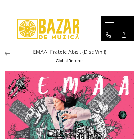
Discuri vinil second-hand
Discuri vinil noi
Casete Audio
CD-uri
CD-uri Noi
Video
Mystery Box
Echipamente Audio
Pop
Pop
Pop
Pop
Pop
DVD
Discuri Vinil
Walkmans
Rock/Folk
Muzică Electronică
Rock/Folk
Rock/Folk
Rock/Metal
BLU-RAY
Casete Audio
Accesorii
Rock/Metal
EMAA- Fratele Abis , (Disc Vinil)
Muzică Electronică
Muzica Electronica
Muzica Electronica
Electronică
LaserDisc
CD-uri
Hip-Hop
Global Records
Hip=Hop
Hip-Hop
Hip-Hop
Jazz
Rock/Metal
Jazz
Jazz/Funk/Soul
Jazz
Soundtracks
Jazz
Soundtracks
Soundtracks
Soundtracks
Compilații
Pop
Muzică Clasică
Muzică Clasică
Muzica Clasica
Muzică Clasică
Muzică Electronică
Povești/Teatru/Non-music
Povesti/Teatru/Non-Music
Teatru/Poezii/Non-Music
Românești
Hip-Hop
Muzică Ușoară
Muzică Ușoară
Muzică Ușoară
Jazz
Muzică Populară/Lăutărească
Muzică Populară/Lăutărească
Muzică Populară/Lăutărească
Soundtracks
Patriotice
Manele
Manele
Compilații