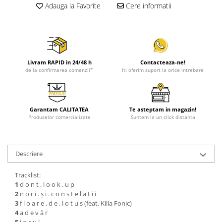
Adauga la Favorite
Cere informatii
Livram RAPID in 24/48 h
Contacteaza-ne!
de la confirmarea comenzii*
Iti oferim suport la orice intrebare
Garantam CALITATEA
Te asteptam in magazin!
Produselor comercializate
Suntem la un click distanta
Descriere
Tracklist:
1
d o n t . l o o k . u p
2
n o r i . ș i . c o n s t e l a ț i i
3
f l o a r e . d e . l o t u s (feat. Killa Fonic)
4
a d e v ă r