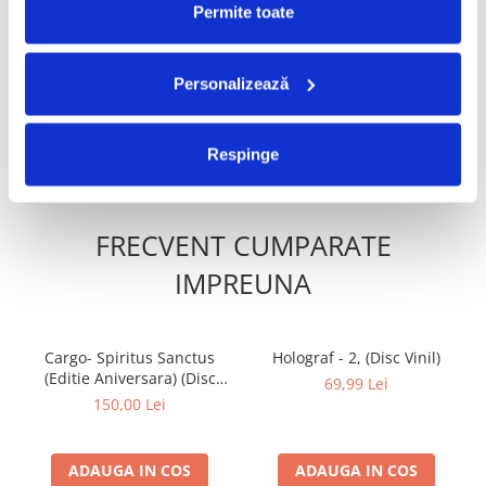
Permite toate
Irina Rimes – Despre El ,
Taraful de la Vărbilău –
(Disc Vinil)
Povestea de la Vărbilău – -
Electrecord, (Disc Vinil)
Personalizează
250,00 Lei
189,00 Lei
ADAUGA IN COS
ADAUGA IN COS
Respinge
FRECVENT CUMPARATE
IMPREUNA
Cargo- Spiritus Sanctus
Holograf - 2, (Disc Vinil)
(Editie Aniversara) (Disc
69,99 Lei
Vinil)
150,00 Lei
ADAUGA IN COS
ADAUGA IN COS