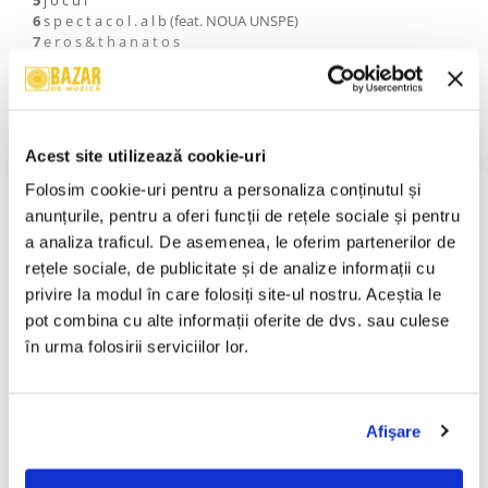
5
j o c u l
6
s p e c t a c o l . a l b (feat. NOUA UNSPE)
7
e r o s & t h a n a t o s
8
l y u d i
9
p o r t a l
10
î n . n u m e l e . b i n e l u i
11
l u c r u r i . s i m p l e (feat. Satoshi)
12
r e s p i r a ț i e . n o u ă
Acest site utilizează cookie-uri
13
o m u l . n o p ț i i
VEZI MAI MULT
Folosim cookie-uri pentru a personaliza conținutul și 
Stare Coperta:
Mint (M)
anunțurile, pentru a oferi funcții de rețele sociale și pentru 
Stare Disc:
Mint (M)
a analiza traficul. De asemenea, le oferim partenerilor de 
Gen:
Pop
rețele sociale, de publicitate și de analize informații cu 
An Lansare:
2025
privire la modul în care folosiți site-ul nostru. Aceștia le 
Informatii conformitate produs
pot combina cu alte informații oferite de dvs. sau culese 
în urma folosirii serviciilor lor.
Review-uri
(0)
Afişare
PRODUSE ALTERNATIVE