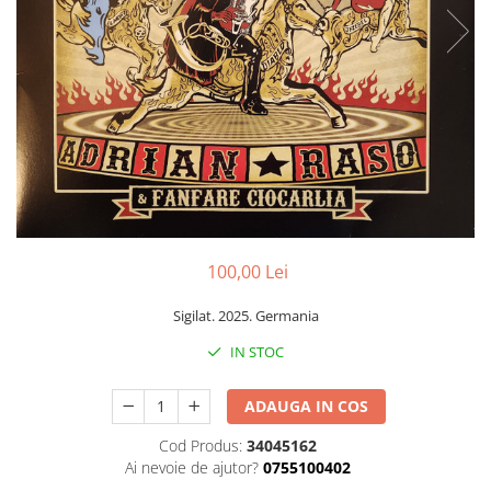
Discuri vinil 7' (mici)
Patriotice
Patriotice
Viniluri Românești
Colecția Electrecord
100,00 Lei
Sigilat. 2025. Germania
IN STOC
ADAUGA IN COS
Cod Produs:
34045162
Ai nevoie de ajutor?
0755100402