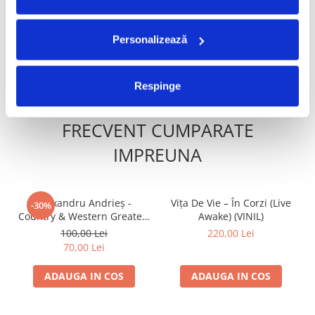
(Disc Vinil)
Povestea de la Vărbilău – -
Electrecord, (Disc Vinil)
250,00 Lei
189,00 Lei
Personalizează
ADAUGA IN COS
ADAUGA IN COS
Respinge
FRECVENT CUMPARATE
IMPREUNA
Alexandru Andrieș -
Vița De Vie – În Corzi (Live
-30%
Country & Western Greatest
Awake) (VINIL)
Hits (III), (Disc Vinil)
100,00 Lei
220,00 Lei
70,00 Lei
ADAUGA IN COS
ADAUGA IN COS