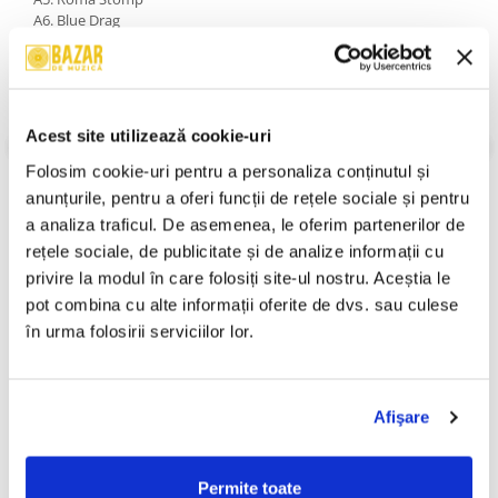
A6. Blue Drag
B1. Blagona Blue
B2. I'm A Man
B3. Stromboli
B4. Tarantella Noir
B5. Transylvania Twist
Acest site utilizează cookie-uri
Stare Coperta:
Mint (M)
Stare Disc:
Mint (M)
Folosim cookie-uri pentru a personaliza conținutul și 
Gen:
Folk, World, & Country
anunțurile, pentru a oferi funcții de rețele sociale și pentru 
Stil:
Romani, Gypsy Jazz
a analiza traficul. De asemenea, le oferim partenerilor de 
An Lansare:
2025
rețele sociale, de publicitate și de analize informații cu 
Informatii conformitate produs
privire la modul în care folosiți site-ul nostru. Aceștia le 
pot combina cu alte informații oferite de dvs. sau culese 
Review-uri
(0)
în urma folosirii serviciilor lor.
PRODUSE ALTERNATIVE
Afişare
Permite toate
Irina Rimes – Despre El ,
Taraful de la Vărbilău –