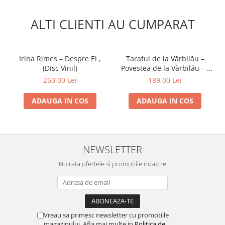
ALTI CLIENTI AU CUMPARAT
Irina Rimes – Despre El ,
Taraful de la Vărbilău –
(Disc Vinil)
Povestea de la Vărbilău – -
Electrecord, (Disc Vinil)
250,00 Lei
189,00 Lei
ADAUGA IN COS
ADAUGA IN COS
NEWSLETTER
Nu rata ofertele si promotiile noastre
Vreau sa primesc newsletter cu promotiile
magazinului. Afla mai multe in
Politica de