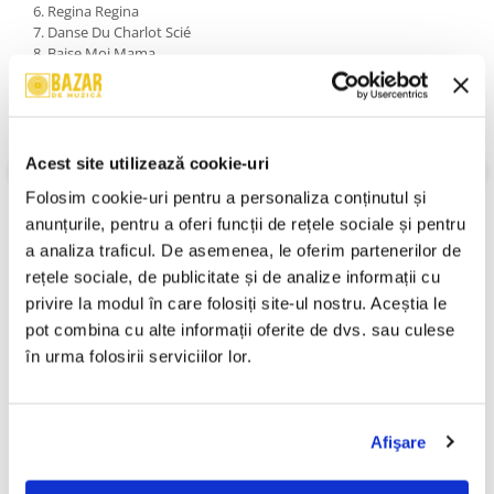
6. Regina Regina
7. Danse Du Charlot Scié
8. Baise Moi Mama
9. Techno Malewa Mécanique
10. Kobeta Paul
11. Le Bucheron
12. A Capella
13. Danse Du Charlot Scié (Blackjoy Remix)
Acest site utilizează cookie-uri
An Lansare:
2012
Folosim cookie-uri pentru a personaliza conținutul și 
Stil:
Folk, World, & Country ; Soundtrack
Stare Disc:
Mint (M)
anunțurile, pentru a oferi funcții de rețele sociale și pentru 
Stare Coperta:
Mint (M)
a analiza traficul. De asemenea, le oferim partenerilor de 
Informatii conformitate produs
rețele sociale, de publicitate și de analize informații cu 
privire la modul în care folosiți site-ul nostru. Aceștia le 
Review-uri
(0)
pot combina cu alte informații oferite de dvs. sau culese 
în urma folosirii serviciilor lor.
PRODUSE ALTERNATIVE
Afişare