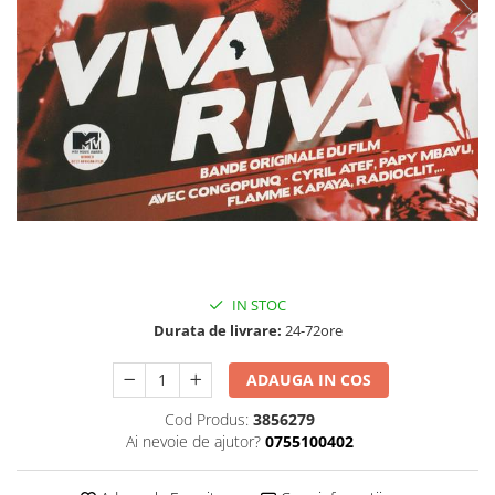
Discuri vinil 7' (mici)
Patriotice
Patriotice
Viniluri Românești
Colecția Electrecord
40,00 Lei
IN STOC
Durata de livrare:
24-72ore
ADAUGA IN COS
Cod Produs:
3856279
Ai nevoie de ajutor?
0755100402