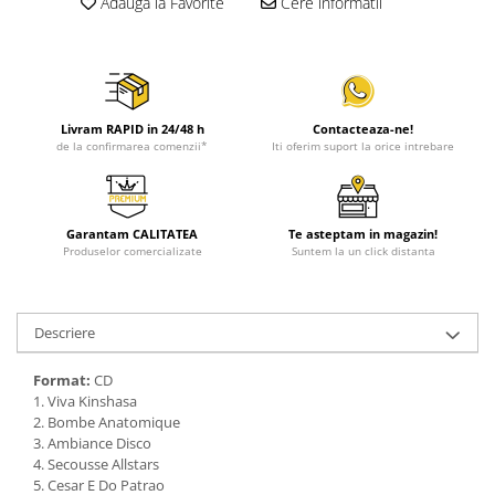
Adauga la Favorite
Cere informatii
Livram RAPID in 24/48 h
Contacteaza-ne!
de la confirmarea comenzii*
Iti oferim suport la orice intrebare
Garantam CALITATEA
Te asteptam in magazin!
Produselor comercializate
Suntem la un click distanta
Descriere
Format:
CD
1. Viva Kinshasa
2. Bombe Anatomique
3. Ambiance Disco
4. Secousse Allstars
5. Cesar E Do Patrao