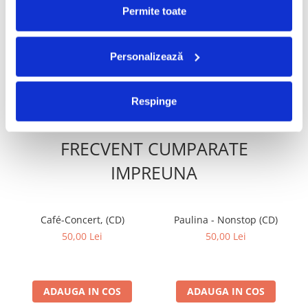
The West End Orchestra -
Various – The Lion King
-30%
Permite toate
High School Musical 2, (CD)
(Original Motion Picture
Soundtrack) (CD)
49,99 Lei
39,99 Lei
34,99 Lei
Personalizează
ADAUGA IN COS
ADAUGA IN COS
Respinge
FRECVENT CUMPARATE
IMPREUNA
Café-Concert, (CD)
Paulina - Nonstop (CD)
50,00 Lei
50,00 Lei
ADAUGA IN COS
ADAUGA IN COS