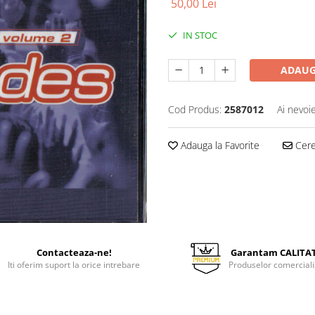
50,00 Lei
IN STOC
ADAUG
Cod Produs:
2587012
Ai nevoi
Adauga la Favorite
Cere 
Contacteaza-ne!
Garantam CALITA
Iti oferim suport la orice intrebare
Produselor comerciali