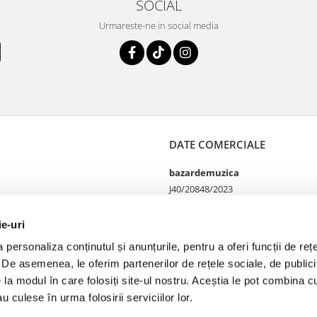
SOCIAL
Urmareste-ne in social media
DATE COMERCIALE
bazardemuzica
J40/20848/2023
49060668
Strada Doctor Louis Pasteur
ie-uri
65
personaliza conținutul și anunțurile, pentru a oferi funcții de rețe
Bucharest, București
. De asemenea, le oferim partenerilor de rețele sociale, de publicit
Telefon Magazin online si
comenzi 0755100402
e la modul în care folosiți site-ul nostru. Aceștia le pot combina cu
Telefon Magazin fizic
u culese în urma folosirii serviciilor lor.
0749142177