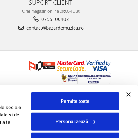
SUPORT CLIENTI
Orar magazin online 09:00-16:30
0755100402
contact@bazardemuzica.ro
Creat cu ❤ și cu 🧠 de Dan Trifan iar
Platforma E-commerce by
Gomag
Permite toate
le sociale 
ate și de 
Personalizează
 alte 