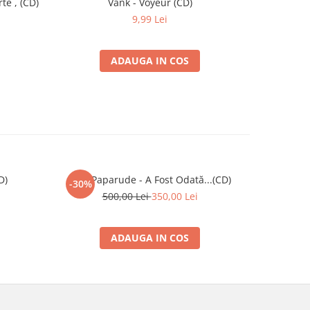
te , (CD)
Vank - Voyeur (CD)
9,99 Lei
ADAUGA IN COS
D)
Șuie Paparude - A Fost Odată...(CD)
Suie Papar
-30%
500,00 Lei
350,00 Lei
ADAUGA IN COS