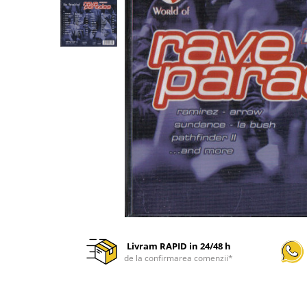
Discuri vinil 7' (mici)
Patriotice
Patriotice
Viniluri Românești
Colecția Electrecord
Livram RAPID in 24/48 h
de la confirmarea comenzii*