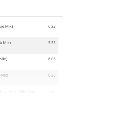
pe Mix)
6:32
b Mix)
5:53
 Mix)
6:06
 Mix)
6:28
ars (Ares Vallis Club
5:36
6:29
 Mix)
6:14