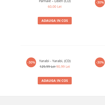
Pârnaie – Liberi (CD)
-30%
60,00 Lei
2-9
Bacon Popper
–
Rejoice In Love (No Res
2-
La Bush
*–
The Temple Of House (D
10
ADAUGA IN COS
Yarabi - Yarabi, (CD)
-30%
-30%
129,99 Lei
90,99 Lei
ADAUGA IN COS