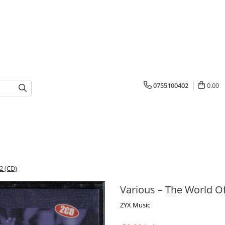
0755100402
0,00
2 (CD)
Various – The World Of
ZYX Music