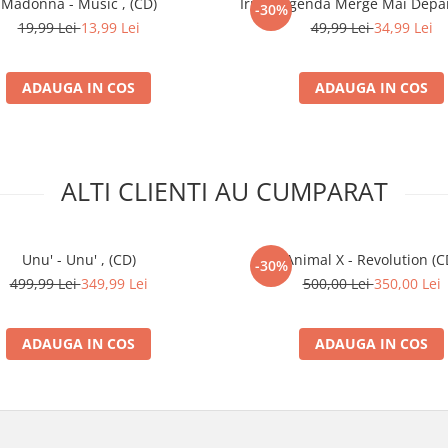
Madonna - Music , (CD)
Iris - Legenda Merge Mai Depar
-30%
19,99 Lei
13,99 Lei
49,99 Lei
34,99 Lei
pect Mix)
4:19
J Dean Remix)
7:09
ADAUGA IN COS
ADAUGA IN COS
ALTI CLIENTI AU CUMPARAT
Unu' - Unu' , (CD)
Animal X - Revolution (C
-30%
499,99 Lei
349,99 Lei
500,00 Lei
350,00 Lei
ADAUGA IN COS
ADAUGA IN COS