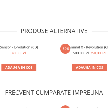
one Mix)
7:20
)
9:43
PRODUSE ALTERNATIVE
 Mix)
7:02
on - By DJ Herbie)
5:21
Sensor - E-volution (CD)
Animal X - Revolution (C
-30%
Tracid Mix)
7:49
40,00 Lei
500,00 Lei
350,00 Lei
x)
6:16
ADAUGA IN COS
ADAUGA IN COS
 Is Techno
5:55
Extended Mix)
7:19
5:50
FRECVENT CUMPARATE IMPREUNA
eturn Of The Undead
5:49
6:26