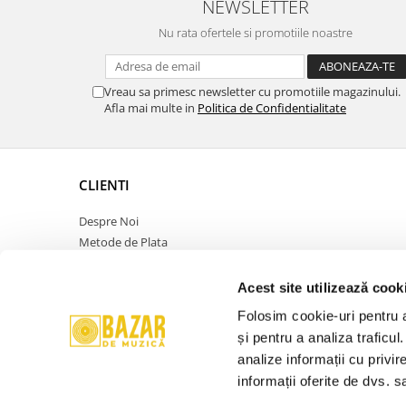
NEWSLETTER
Nu rata ofertele si promotiile noastre
Vreau sa primesc newsletter cu promotiile magazinului.
Afla mai multe in
Politica de Confidentialitate
CLIENTI
Despre Noi
Metode de Plata
Politica de Retur
Politica de Confidentialitate
Acest site utilizează cook
Politica Cookies
Folosim cookie-uri pentru a 
Termeni si Conditii
și pentru a analiza traficul
ANPC
analize informații cu privir
Contact
informații oferite de dvs. sa
Promotie