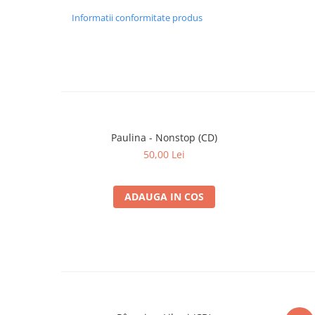
1-
Space Unlimited (2)
–
Relax (Ext. Ripley & Mal
Informatii conformitate produs
08
1-
Sundance
–
Sundance (Q:Dos Remix
09
1-
Cihan Güngör
–
Uultra Hart (Uultra Hart
10
2-1
Glam
–
Hell's Party (Disco Versi
Paulina - Nonstop (CD)
2-2
Arrow
–
Back In The House (Kai 
50,00 Lei
2-3
Ramirez
–
La Locura (DJ Ricci Remi
ADAUGA IN COS
2-4
Roy Edel
–
Mei Allerliabster Sound
2-5
Pulp Victim
–
Dreams Last For Long (
2-6
BMV Project
–
Jump (Alternative Mix)
2-7
X-Fakktor
–
Return Of Halloween (R
Mix)
2-8
Tomy Or Zox
–
My Desire (Hard Desire)