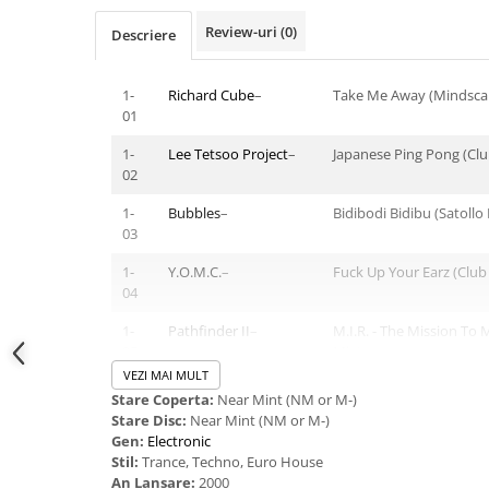
Review-uri
(0)
Descriere
1-
Richard Cube
–
Take Me Away (Mindsca
01
1-
Lee Tetsoo Project
–
Japanese Ping Pong (Clu
02
1-
Bubbles
–
Bidibodi Bidibu (Satollo
03
1-
Y.O.M.C.
–
Fuck Up Your Earz (Club
04
1-
Pathfinder II
–
M.I.R. - The Mission To M
05
Mix)
VEZI MAI MULT
1-
Computer
Power Switch (Club Mix)
Stare Coperta:
Near Mint (NM or M-)
06
Controlled
–
Stare Disc:
Near Mint (NM or M-)
Gen:
Electronic
1-
Natural Born
All Or Nothing (12" Club
Stil:
Trance, Techno, Euro House
07
Grooves
–
An Lansare:
2000