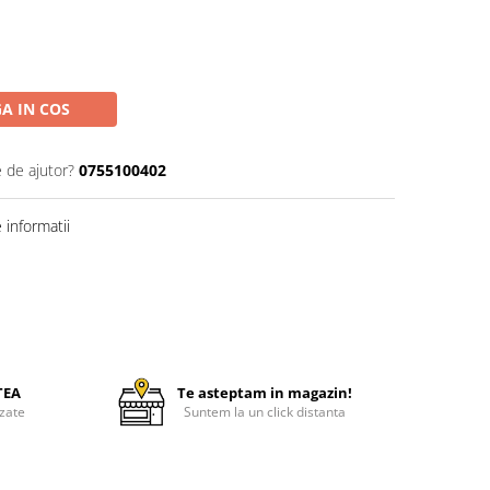
A IN COS
e de ajutor?
0755100402
informatii
TEA
Te asteptam in magazin!
zate
Suntem la un click distanta