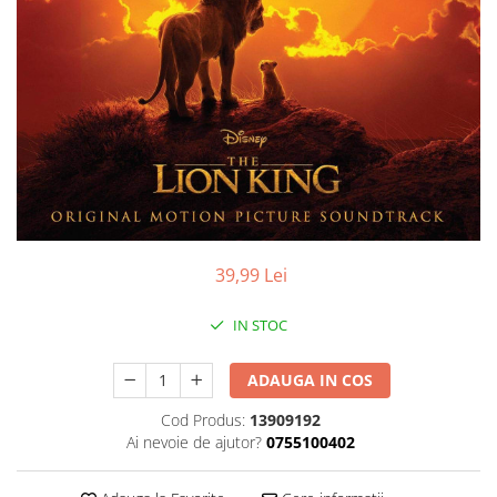
Discuri vinil 7' (mici)
Patriotice
Patriotice
Viniluri Românești
Colecția Electrecord
39,99 Lei
IN STOC
ADAUGA IN COS
Cod Produs:
13909192
Ai nevoie de ajutor?
0755100402