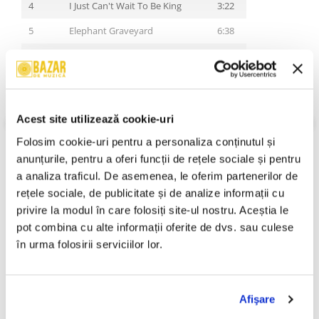
4
I Just Can't Wait To Be King
3:22
5
Elephant Graveyard
6:38
6
Be Prepared
2:03
7
Stampede
7:46
8
Scar Takes The Throne
2:50
VEZI MAI MULT
Acest site utilizează cookie-uri
Stare Coperta:
Mint (M)
9
Hakuna Matata
4:11
Folosim cookie-uri pentru a personaliza conținutul și 
Stare Disc:
Mint (M)
10
Simba Is Alive!
3:38
Gen:
Stage & Screen
anunțurile, pentru a oferi funcții de rețele sociale și pentru 
Stil:
Soundtrack, Score
a analiza traficul. De asemenea, le oferim partenerilor de 
11
The Lion Sleeps Tonight
1:24
An Lansare:
2019
rețele sociale, de publicitate și de analize informații cu 
12
Can You Feel The Love Tonight
3:02
Informatii conformitate produs
privire la modul în care folosiți site-ul nostru. Aceștia le 
pot combina cu alte informații oferite de dvs. sau culese 
13
Reflections Of Mufasa
5:09
Review-uri
(0)
în urma folosirii serviciilor lor.
14
Spirit
4:33
15
Battle For Pride Rock
11:01
PRODUSE ALTERNATIVE
Afişare
16
Remember
3:09