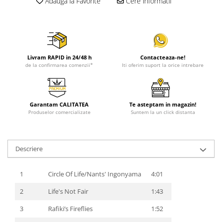
Adauga la Favorite
Cere informatii
Livram RAPID in 24/48 h
Contacteaza-ne!
de la confirmarea comenzii*
Iti oferim suport la orice intrebare
Garantam CALITATEA
Te asteptam in magazin!
Produselor comercializate
Suntem la un click distanta
Descriere
1
Circle Of Life/Nants' Ingonyama
4:01
2
Life's Not Fair
1:43
3
Rafiki’s Fireflies
1:52