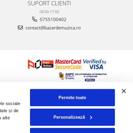
SUPORT CLIENTI
09:00-17:00
0755100402
contact@bazardemuzica.ro
Creat cu ❤ și cu 🧠 de Dan Trifan iar
Platforma E-commerce by
Gomag
Permite toate
le sociale 
ate și de 
Personalizează
 alte 