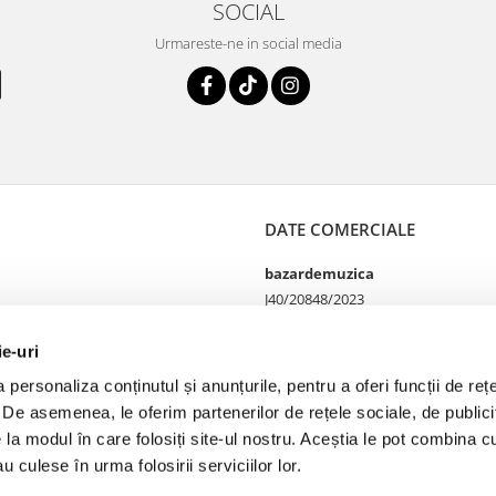
SOCIAL
Urmareste-ne in social media
DATE COMERCIALE
bazardemuzica
J40/20848/2023
49060668
Strada Doctor Louis Pasteur
ie-uri
65
personaliza conținutul și anunțurile, pentru a oferi funcții de rețe
Bucharest, București
. De asemenea, le oferim partenerilor de rețele sociale, de publicit
e la modul în care folosiți site-ul nostru. Aceștia le pot combina cu
u culese în urma folosirii serviciilor lor.