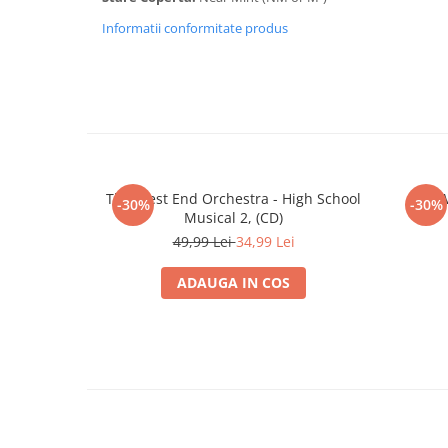
Informatii conformitate produs
The West End Orchestra - High School
The W
-30%
-30%
Musical 2, (CD)
49,99 Lei
34,99 Lei
ADAUGA IN COS