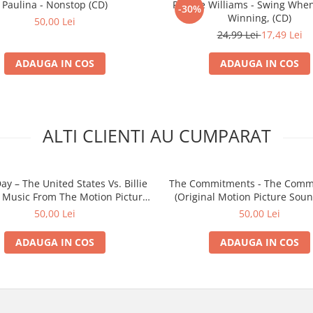
Paulina - Nonstop (CD)
Robbie Williams - Swing When
-30%
Winning, (CD)
50,00 Lei
24,99 Lei
17,49 Lei
ADAUGA IN COS
ADAUGA IN COS
ALTI CLIENTI AU CUMPARAT
y – The United States Vs. Billie
The Commitments - The Comm
: Music From The Motion Picture
(Original Motion Picture Soun
(CD)
50,00 Lei
50,00 Lei
ADAUGA IN COS
ADAUGA IN COS