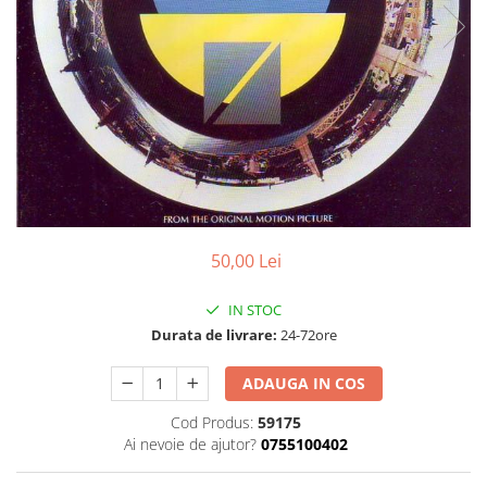
Discuri vinil 7' (mici)
Patriotice
Patriotice
Viniluri Românești
Colecția Electrecord
50,00 Lei
IN STOC
Durata de livrare:
24-72ore
ADAUGA IN COS
Cod Produs:
59175
Ai nevoie de ajutor?
0755100402