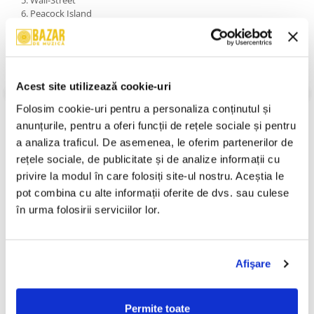
5. Wall-Street
6. Peacock Island
7. Down The Avus
8. Midnight In Bear City
9. Berlin Summer Nights
10. Alexander Square (Reprise)
An Lansare:
1989
Acest site utilizează cookie-uri
Stil:
Electronic; Stage & Screen; Berlin-School; Score; Soundtrack
Folosim cookie-uri pentru a personaliza conținutul și 
Stare Disc:
Near Mint (NM or M-)
anunțurile, pentru a oferi funcții de rețele sociale și pentru 
Stare Coperta:
Near Mint (NM or M-)
a analiza traficul. De asemenea, le oferim partenerilor de 
Informatii conformitate produs
rețele sociale, de publicitate și de analize informații cu 
privire la modul în care folosiți site-ul nostru. Aceștia le 
Review-uri
(0)
pot combina cu alte informații oferite de dvs. sau culese 
în urma folosirii serviciilor lor.
PRODUSE ALTERNATIVE
Afişare
The West End Orchestra -
Various – The Lion King
-30%
Permite toate
High School Musical 2, (CD)
(Original Motion Picture