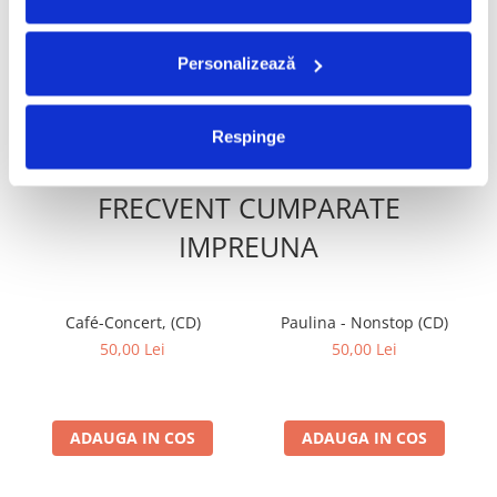
Soundtrack) (CD)
49,99 Lei
39,99 Lei
34,99 Lei
Personalizează
ADAUGA IN COS
ADAUGA IN COS
Respinge
FRECVENT CUMPARATE
IMPREUNA
Café-Concert, (CD)
Paulina - Nonstop (CD)
50,00 Lei
50,00 Lei
ADAUGA IN COS
ADAUGA IN COS