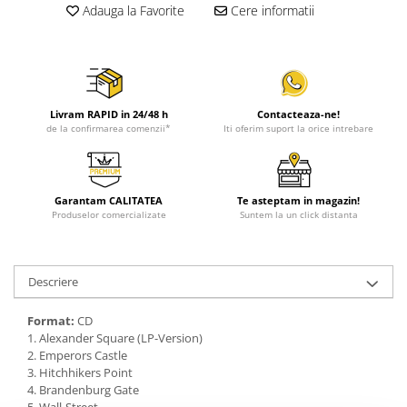
Adauga la Favorite
Cere informatii
Livram RAPID in 24/48 h
Contacteaza-ne!
de la confirmarea comenzii*
Iti oferim suport la orice intrebare
Garantam CALITATEA
Te asteptam in magazin!
Produselor comercializate
Suntem la un click distanta
Descriere
Format:
CD
1. Alexander Square (LP-Version)
2. Emperors Castle
3. Hitchhikers Point
4. Brandenburg Gate