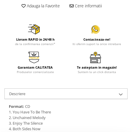
Adauga la Favorite
Cere informatii
Livram RAPID in 24/48 h
Contacteaza-ne!
de la confirmarea comenzii*
Iti oferim suport la orice intrebare
Garantam CALITATEA
Te asteptam in magazin!
Produselor comercializate
Suntem la un click distanta
Descriere
Format:
CD
1. You Have To Be There
2. Unchained Melody
3. Enjoy The Silence
4. Both Sides Now