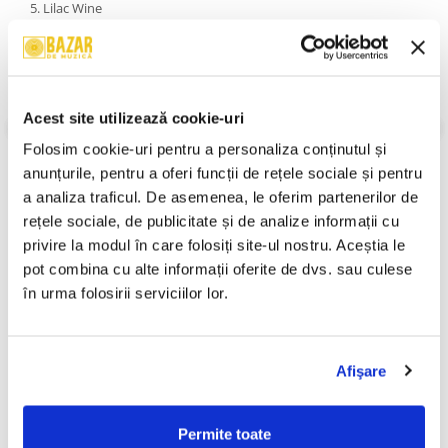
5. Lilac Wine
6. Mad World
7. Autumn Leaves
8. This Will Be The Year
9. Return
10. Someone To Watch Over Me
Acest site utilizează cookie-uri
An Lansare:
2011
Stil:
Pop ; Vocal
Folosim cookie-uri pentru a personaliza conținutul și 
Stare Disc:
Mint (M)
anunțurile, pentru a oferi funcții de rețele sociale și pentru 
Stare Coperta:
Mint (M)
a analiza traficul. De asemenea, le oferim partenerilor de 
Informatii conformitate produs
rețele sociale, de publicitate și de analize informații cu 
privire la modul în care folosiți site-ul nostru. Aceștia le 
Review-uri
(0)
pot combina cu alte informații oferite de dvs. sau culese 
în urma folosirii serviciilor lor.
PRODUSE ALTERNATIVE
Afişare
Various – Sukar Dilea Vol. 2 ,
Aperto – 20 , (CD)
-30%
-30%
Permite toate
(CD)
50,00 Lei