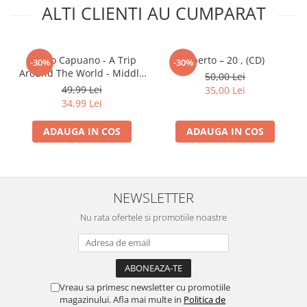
ALTI CLIENTI AU CUMPARAT
Anello Capuano - A Trip
Aperto – 20 , (CD)
-30%
-30%
Around The World - Middle
50,00 Lei
East, (CD)
49,99 Lei
35,00 Lei
34,99 Lei
ADAUGA IN COS
ADAUGA IN COS
NEWSLETTER
Nu rata ofertele si promotiile noastre
Vreau sa primesc newsletter cu promotiile
magazinului. Afla mai multe in
Politica de