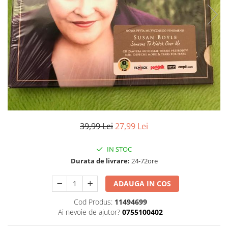
Discuri vinil 7' (mici)
Patriotice
Patriotice
Viniluri Românești
Colecția Electrecord
39,99 Lei
27,99 Lei
IN STOC
Durata de livrare:
24-72ore
ADAUGA IN COS
Cod Produs:
11494699
Ai nevoie de ajutor?
0755100402