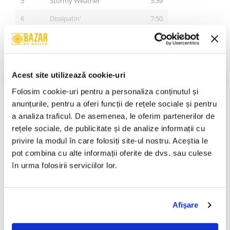
5
Stormy Weather
5:39
6
Dissipatin'
7:50
7
Black Coffee
9:45
8
You Don't Know What Love Is
9:38
VEZI MAI MULT
Stare Coperta:
Near Mint (NM or M-)
9
Cold Cold Heart
7:14
Acest site utilizează cookie-uri
Stare Disc:
Near Mint (NM or M-)
10
Lonely Avenue
6:01
Folosim cookie-uri pentru a personaliza conținutul și 
Gen:
Jazz
Stil:
Smooth Jazz
anunțurile, pentru a oferi funcții de rețele sociale și pentru 
An Lansare:
2017
a analiza traficul. De asemenea, le oferim partenerilor de 
Informatii conformitate produs
rețele sociale, de publicitate și de analize informații cu 
privire la modul în care folosiți site-ul nostru. Aceștia le 
Review-uri
(0)
pot combina cu alte informații oferite de dvs. sau culese 
în urma folosirii serviciilor lor.
PRODUSE ALTERNATIVE
Afişare