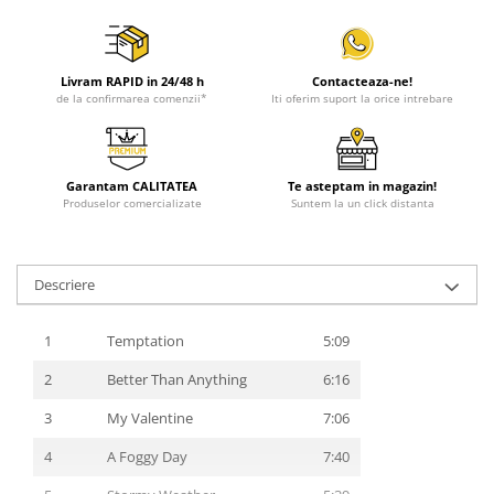
Livram RAPID in 24/48 h
Contacteaza-ne!
de la confirmarea comenzii*
Iti oferim suport la orice intrebare
Garantam CALITATEA
Te asteptam in magazin!
Produselor comercializate
Suntem la un click distanta
Descriere
1
Temptation
5:09
2
Better Than Anything
6:16
3
My Valentine
7:06
4
A Foggy Day
7:40