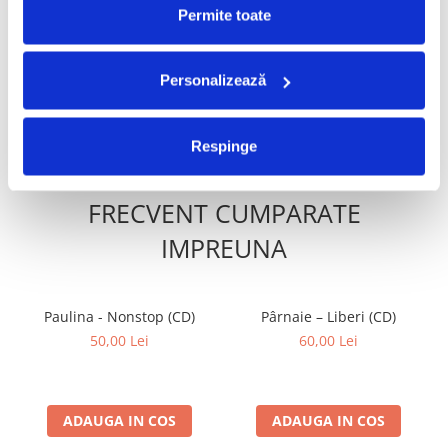
Café-Concert, (CD)
Alexandru Andrieș - Cîntece
-30%
Permite toate
Pentru Prințesă, (CD)
50,00 Lei
499,99 Lei
349,99 Lei
Personalizează
ADAUGA IN COS
ADAUGA IN COS
Respinge
FRECVENT CUMPARATE
IMPREUNA
Paulina - Nonstop (CD)
Pârnaie – Liberi (CD)
50,00 Lei
60,00 Lei
ADAUGA IN COS
ADAUGA IN COS