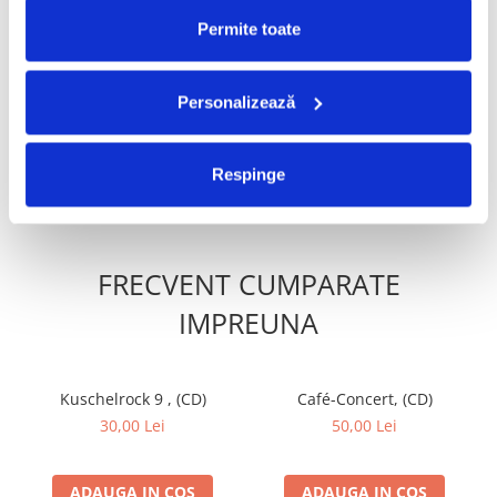
Permite toate
2011 Grammy Nominees,
Songs By Legendary Stars,
(CD)
(CD)
29,99 Lei
29,99 Lei
Personalizează
ADAUGA IN COS
ADAUGA IN COS
Respinge
FRECVENT CUMPARATE
IMPREUNA
Kuschelrock 9 , (CD)
Café-Concert, (CD)
30,00 Lei
50,00 Lei
ADAUGA IN COS
ADAUGA IN COS