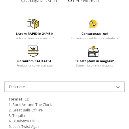
Adauga la Favorite
Cere informatii
Livram RAPID in 24/48 h
Contacteaza-ne!
de la confirmarea comenzii*
Iti oferim suport la orice intrebare
Garantam CALITATEA
Te asteptam in magazin!
Produselor comercializate
Suntem la un click distanta
Descriere
Format:
CD
1. Rock Around The Clock
2. Great Balls Of Fire
3. Tequila
4. Blueberry Hill
5. Let's Twist Again