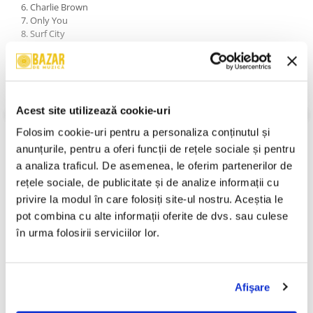
6. Charlie Brown
7. Only You
8. Surf City
9. Blue Suede Shoes
10. This Land Is Youe Land
11. The Letter
12. The Great Pretender
13. Lucille
Acest site utilizează cookie-uri
14. Louie Louie
15. Blue Moon
VEZI MAI MULT
Folosim cookie-uri pentru a personaliza conținutul și 
16. Speedy Gonzales
An Lansare:
2009
anunțurile, pentru a oferi funcții de rețele sociale și pentru 
17. Island In The Sun
Stil:
Rock ; Rock & Roll
a analiza traficul. De asemenea, le oferim partenerilor de 
18. Buona Sera
Stare Disc:
Mint (M)
19. Silhouettes
Stare Coperta:
Mint (M)
rețele sociale, de publicitate și de analize informații cu 
20. Valley Of Tears
privire la modul în care folosiți site-ul nostru. Aceștia le 
Informatii conformitate produs
21. Wake Up Little Suzy
pot combina cu alte informații oferite de dvs. sau culese 
22. Matchbox
23. Ma He's Making Eyes At Me
Review-uri
(0)
în urma folosirii serviciilor lor.
24. Be-Bop-A-Lu-La
25. But I Do
Afişare
PRODUSE ALTERNATIVE