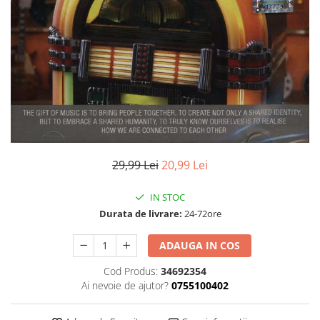
Discuri vinil 7' (mici)
Patriotice
Patriotice
Viniluri Românești
Colecția Electrecord
29,99 Lei
20,99 Lei
IN STOC
Durata de livrare:
24-72ore
ADAUGA IN COS
Cod Produs:
34692354
Ai nevoie de ajutor?
0755100402